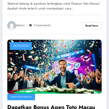
Selamat datang di panduan terlengkap untuk Pasaran Toto Macau!
Apakah Anda tertarik untuk mempelajari cara…
Admin
0 Comments
Read More
28/05/2024
AGEN TOTO MACAU
Dapatkan Bonus Agen Toto Macau