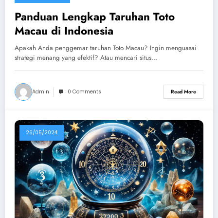
Panduan Lengkap Taruhan Toto
Macau di Indonesia
Apakah Anda penggemar taruhan Toto Macau? Ingin menguasai
strategi menang yang efektif? Atau mencari situs…
Admin
0 Comments
Read More
26/05/2024