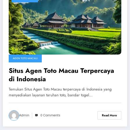
AGEN TOTO MACAU
Situs Agen Toto Macau Terpercaya
di Indonesia
Temukan Situs Agen Toto Macau terpercaya di Indonesia yang
menyediakan layanan taruhan toto, bandar togel…
Admin
0 Comments
Read More