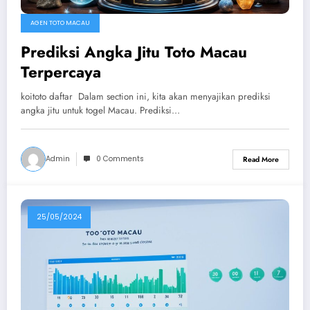
AGEN TOTO MACAU
Prediksi Angka Jitu Toto Macau
Terpercaya
koitoto daftar Dalam section ini, kita akan menyajikan prediksi
angka jitu untuk togel Macau. Prediksi…
Admin
0 Comments
Read More
25/05/2024