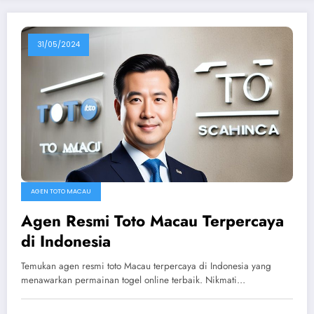
31/05/2024
AGEN TOTO MACAU
Agen Resmi Toto Macau Terpercaya
di Indonesia
Temukan agen resmi toto Macau terpercaya di Indonesia yang
menawarkan permainan togel online terbaik. Nikmati…