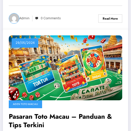
Admin
0 Comments
Read More
29/05/2024
AGEN TOTO MACAU
Pasaran Toto Macau – Panduan &
Tips Terkini