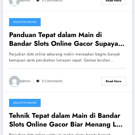
Admin
0 Comments
Read More
ROULETTE ONLINE
24/03/2023
Panduan Tepat dalam Main di
Bandar Slots Online Gacor Supaya
Menang Selalu Kepulauan Sangihe
Perjudian slots online sekarang makin merasakan begitu banyak
kemajuan serta perubahan lumayan cepat. Games taruhan…
Admin
0 Comments
Read More
ROULETTE ONLINE
24/03/2023
Tehnik Tepat dalam Main di Bandar
Slots Online Gacor Biar Menang Lagi
Donggala
Perjudian slots online waktu ini makin alami begitu banyak