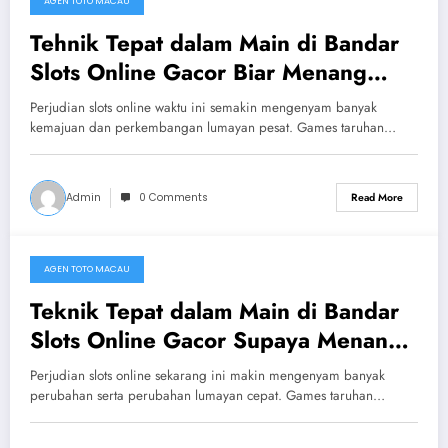
AGEN TOTO MACAU
24/03/2023
Tehnik Tepat dalam Main di Bandar
Slots Online Gacor Biar Menang
Terus Boalemo
Perjudian slots online waktu ini semakin mengenyam banyak
kemajuan dan perkembangan lumayan pesat. Games taruhan…
Admin
0 Comments
Read More
AGEN TOTO MACAU
24/03/2023
Teknik Tepat dalam Main di Bandar
Slots Online Gacor Supaya Menang
Lagi Sigi
Perjudian slots online sekarang ini makin mengenyam banyak
perubahan serta perubahan lumayan cepat. Games taruhan…