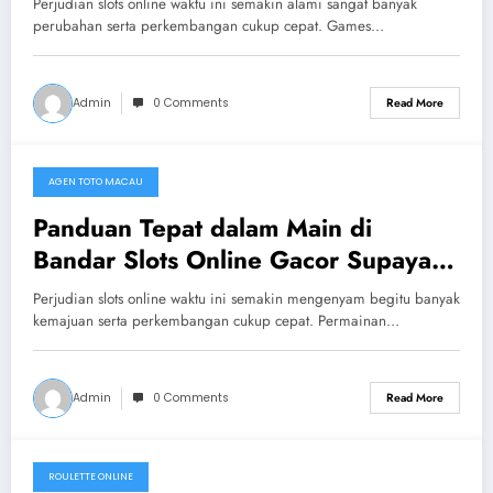
Perjudian slots online waktu ini semakin alami sangat banyak
perubahan serta perkembangan cukup cepat. Games…
Admin
0 Comments
Read More
AGEN TOTO MACAU
24/03/2023
Panduan Tepat dalam Main di
Bandar Slots Online Gacor Supaya
Menang Lagi Wanggudu
Perjudian slots online waktu ini semakin mengenyam begitu banyak
kemajuan serta perkembangan cukup cepat. Permainan…
Admin
0 Comments
Read More
ROULETTE ONLINE
24/03/2023