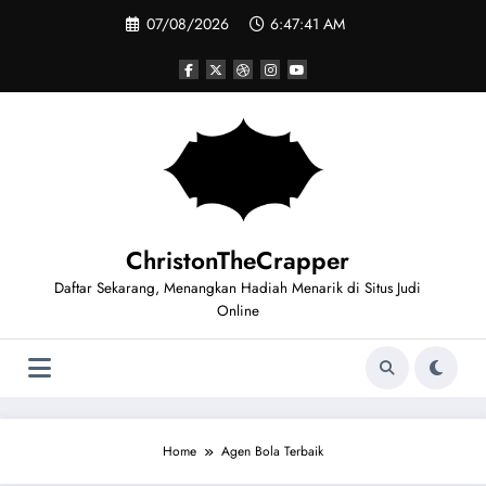
Skip
07/08/2026
6:47:41 AM
to
content
ChristonTheCrapper
Daftar Sekarang, Menangkan Hadiah Menarik di Situs Judi
Online
Home
Agen Bola Terbaik