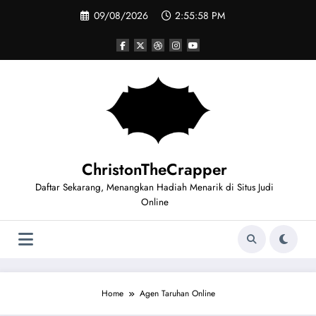
Skip
09/08/2026
2:55:58 PM
to
content
ChristonTheCrapper
Daftar Sekarang, Menangkan Hadiah Menarik di Situs Judi
Online
Home
Agen Taruhan Online