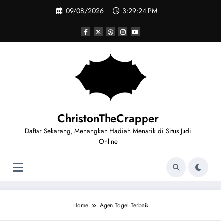
Skip
09/08/2026
3:29:24 PM
to
content
ChristonTheCrapper
Daftar Sekarang, Menangkan Hadiah Menarik di Situs Judi
Online
Home
Agen Togel Terbaik