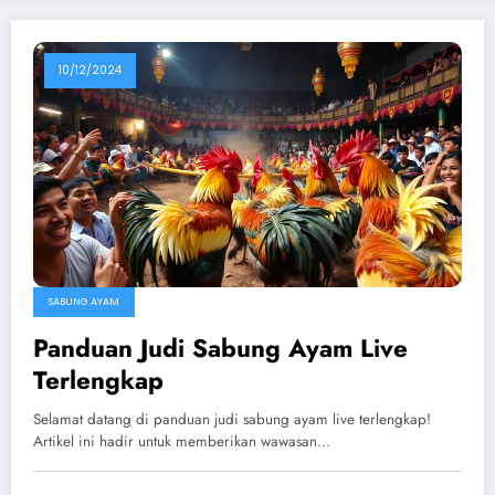
10/12/2024
SABUNG AYAM
Panduan Judi Sabung Ayam Live
Terlengkap
Selamat datang di panduan judi sabung ayam live terlengkap!
Artikel ini hadir untuk memberikan wawasan…