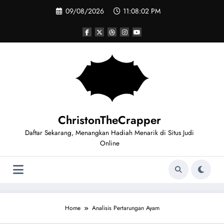
Skip
09/08/2026
11:08:02 PM
to
content
ChristonTheCrapper
Daftar Sekarang, Menangkan Hadiah Menarik di Situs Judi
Online
Home
Analisis Pertarungan Ayam