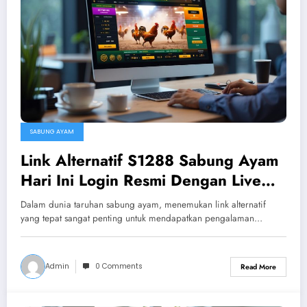
SABUNG AYAM
Link Alternatif S1288 Sabung Ayam
Hari Ini Login Resmi Dengan Live
Taruhan Terbaik
Dalam dunia taruhan sabung ayam, menemukan link alternatif
yang tepat sangat penting untuk mendapatkan pengalaman…
Admin
0 Comments
Read More