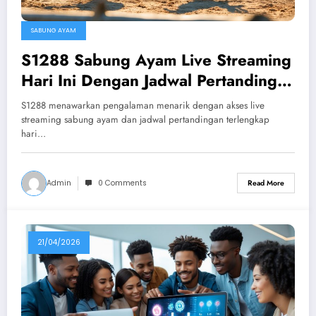
SABUNG AYAM
S1288 Sabung Ayam Live Streaming
Hari Ini Dengan Jadwal Pertandingan
Terlengkap
S1288 menawarkan pengalaman menarik dengan akses live
streaming sabung ayam dan jadwal pertandingan terlengkap
hari…
Admin
0 Comments
Read More
21/04/2026