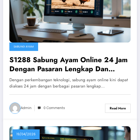
SABUNG AYAM
S1288 Sabung Ayam Online 24 Jam
Dengan Pasaran Lengkap Dan
Streaming HD
Dengan perkembangan teknologi, sabung ayam online kini dapat
diakses 24 jam dengan berbagai pasaran lengkap…
Admin
0 Comments
Read More
19/04/2026