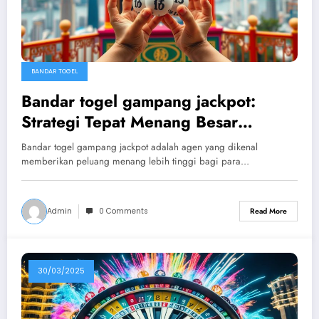
BANDAR TOGEL
Bandar togel gampang jackpot:
Strategi Tepat Menang Besar
dengan Mudah
Bandar togel gampang jackpot adalah agen yang dikenal
memberikan peluang menang lebih tinggi bagi para…
Admin
0 Comments
Read More
30/03/2025