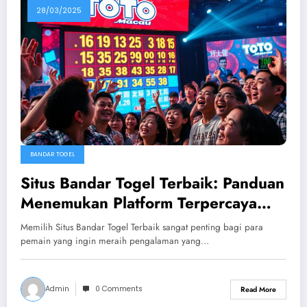
28/03/2025
BANDAR TOGEL
Situs Bandar Togel Terbaik: Panduan
Menemukan Platform Terpercaya
untuk Bermain Togel
Memilih Situs Bandar Togel Terbaik sangat penting bagi para
pemain yang ingin meraih pengalaman yang…
Admin
0 Comments
Read More