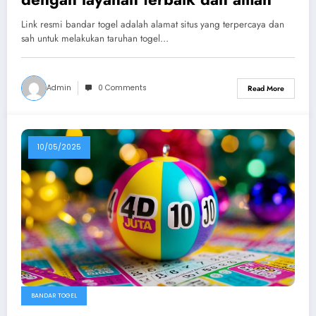
Link resmi bandar togel adalah alamat situs yang terpercaya dan
sah untuk melakukan taruhan togel…
Admin
0 Comments
Read More
10/05/2025
BANDAR TOGEL