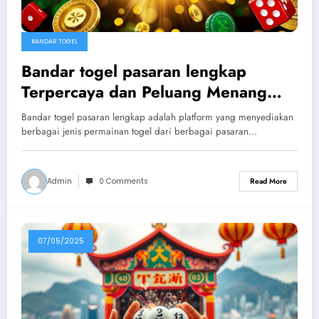
BANDAR TOGEL
Bandar togel pasaran lengkap
Terpercaya dan Peluang Menang
Tinggi
Bandar togel pasaran lengkap adalah platform yang menyediakan
berbagai jenis permainan togel dari berbagai pasaran…
Admin
0 Comments
Read More
07/05/2025