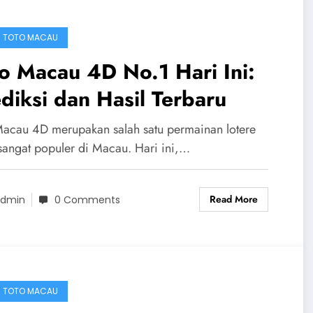
 TOTO MACAU
o Macau 4D No.1 Hari Ini:
diksi dan Hasil Terbaru
Macau 4D merupakan salah satu permainan lotere
sangat populer di Macau. Hari ini,…
Read More
dmin
0 Comments
 TOTO MACAU