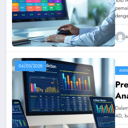
Toto 
pemai
deng
A
04/03/2026
AGEN
Pre
Ana
Dalam
4D, b