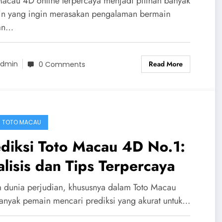
Macau 4D online terpercaya menjadi pilihan banyak
n yang ingin merasakan pengalaman bermain
an…
Read More
dmin
0 Comments
 TOTO MACAU
diksi Toto Macau 4D No.1:
lisis dan Tips Terpercaya
 dunia perjudian, khususnya dalam Toto Macau
anyak pemain mencari prediksi yang akurat untuk…