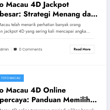
to Macau 4D Jackpot
besar: Strategi Menang dan
uang Terbaik
Macau telah menarik perhatian banyak orang
n jackpot 4D yang sering kali mencapai angka…
Read More
dmin
0 Comments
 TOTO MACAU
to Macau 4D Online
rpercaya: Panduan Memilih
tform Terbaik