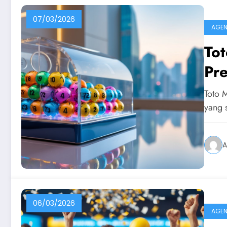
07/03/2026
AGEN
Tot
Pre
Toto 
yang 
A
06/03/2026
AGEN