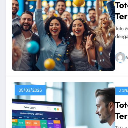
To
Ter
Pel
Toto 
denga
A
05/03/2026
AGEN
To
Te
Pla