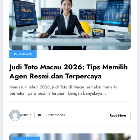
TOTO MACAU
Judi Toto Macau 2026: Tips Memilih
Agen Resmi dan Terpercaya
Memasuki tahun 2026, Judi Toto di Macau semakin menarik
perhatian para pecinta taruhan. Dengan banyaknya…
Admin
0 Comments
Read More