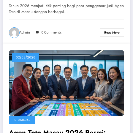
yang Menarik
Tahun 2026 menjadi titik penting bagi para penggemar Judi Agen
Toto di Macau dengan berbagai…
Admin
0 Comments
Read More
02/02/2026
TOTO MACAU
Agen Toto Macau 2026 Resmi: