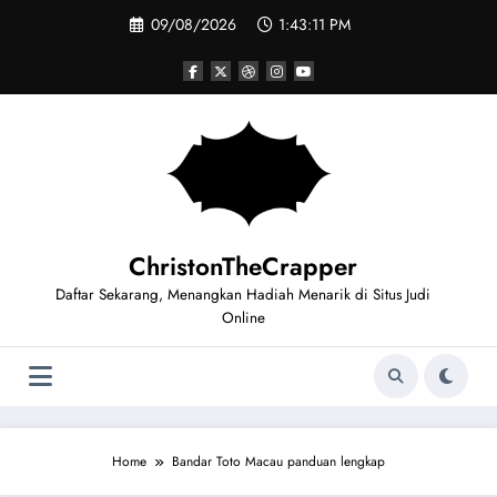
Skip
09/08/2026
1:43:12 PM
to
content
ChristonTheCrapper
Daftar Sekarang, Menangkan Hadiah Menarik di Situs Judi
Online
Home
Bandar Toto Macau panduan lengkap