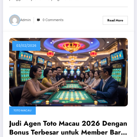
Admin
0 Comments
Read More
03/02/2026
TOTO MACAU
Judi Agen Toto Macau 2026 Dengan
Bonus Terbesar untuk Member Baru