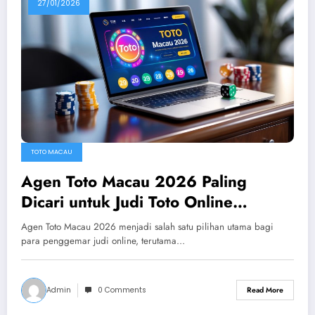
27/01/2026
TOTO MACAU
Agen Toto Macau 2026 Paling
Dicari untuk Judi Toto Online
Terpercaya
Agen Toto Macau 2026 menjadi salah satu pilihan utama bagi
para penggemar judi online, terutama…
Admin
0 Comments
Read More