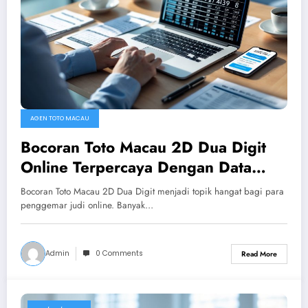
AGEN TOTO MACAU
Bocoran Toto Macau 2D Dua Digit
Online Terpercaya Dengan Data
Lengkap
Bocoran Toto Macau 2D Dua Digit menjadi topik hangat bagi para
penggemar judi online. Banyak…
Admin
0 Comments
Read More