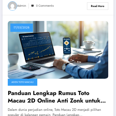
Admin
0 Comments
Read More
17/03/2026
AGEN TOTO MACAU
Panduan Lengkap Rumus Toto
Macau 2D Online Anti Zonk untuk
Para Pemain
Dalam dunia perjudian online, Toto Macau 2D menjadi pilihan
populer di kalangan pemain. Panduan Lengkap…