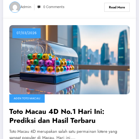
Admin
0 Comments
Read More
07/03/2026
AGEN TOTO MACAU
Toto Macau 4D No.1 Hari Ini:
Prediksi dan Hasil Terbaru
Toto Macau 4D merupakan salah satu permainan lotere yang
sangat populer di Macau. Hari ini,…