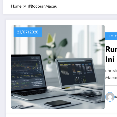
Home
#BocoranMacau
23/07/2026
TOT
Rum
In
Kel
christ
Macau
A