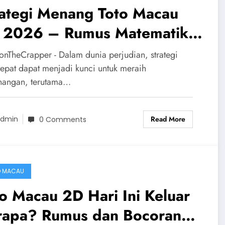
rategi Menang Toto Macau
 2026 – Rumus Matematika
 Prediksi Harian yang
tonTheCrapper - Dalam dunia perjudian, strategi
urat
tepat dapat menjadi kunci untuk meraih
angan, terutama…
Read More
dmin
0 Comments
O MACAU
o Macau 2D Hari Ini Keluar
rapa? Rumus dan Bocoran