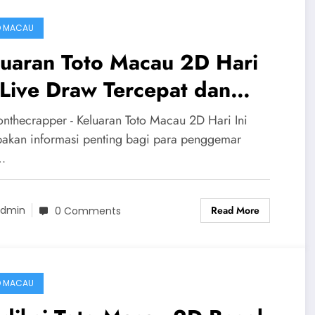
O MACAU
luaran Toto Macau 2D Hari
 Live Draw Tercepat dan
diksi Besok Paling Gacor
tonthecrapper - Keluaran Toto Macau 2D Hari Ini
akan informasi penting bagi para penggemar
…
Read More
dmin
0 Comments
O MACAU