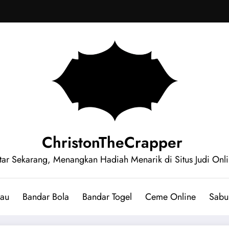
ChristonTheCrapper
tar Sekarang, Menangkan Hadiah Menarik di Situs Judi Onl
cau
Bandar Bola
Bandar Togel
Ceme Online
Sabu