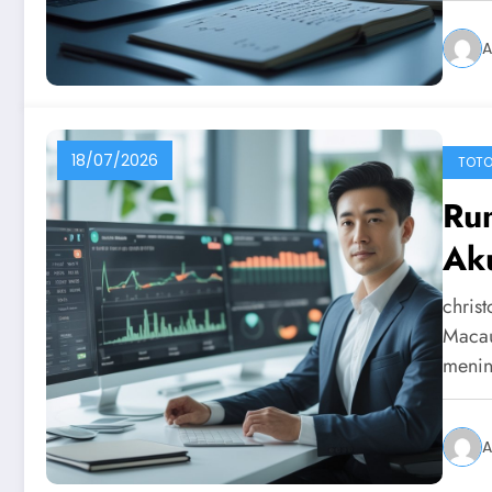
A
18/07/2026
TOT
Ru
Ak
Pre
chris
Macau
menin
A