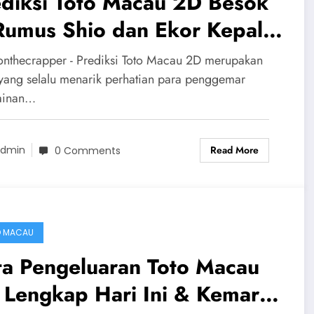
ediksi Toto Macau 2D Besok
Rumus Shio dan Ekor Kepala
rbaru 2026
tonthecrapper - Prediksi Toto Macau 2D merupakan
 yang selalu menarik perhatian para penggemar
ainan…
Read More
dmin
0 Comments
O MACAU
ta Pengeluaran Toto Macau
 Lengkap Hari Ini & Kemarin