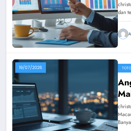
– A
christ
dan t
A
19/07/2026
TOT
An
Ma
To
chris
Macau
Bany