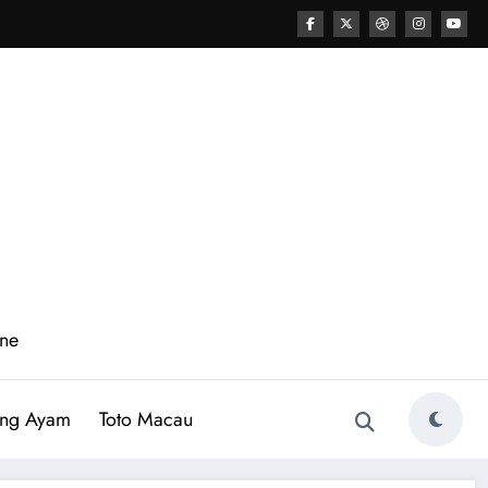
ine
ng Ayam
Toto Macau