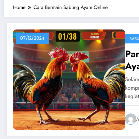
Home
Cara Bermain Sabung Ayam Online
07/12/2024
SAB
Pa
Aya
Selam
kompr
kegia
A