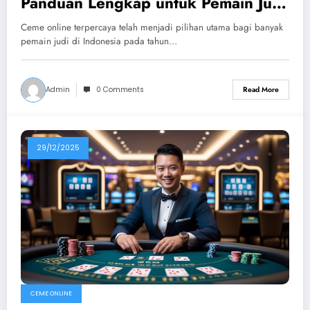
Panduan Lengkap untuk Pemain Judi
Online
Ceme online terpercaya telah menjadi pilihan utama bagi banyak
pemain judi di Indonesia pada tahun…
Admin
0 Comments
Read More
29/12/2025
CEME ONLINE