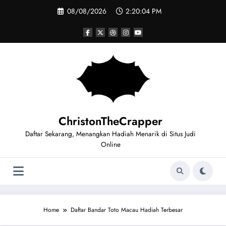
Skip
08/08/2026
2:20:04 PM
to
content
ChristonTheCrapper
Daftar Sekarang, Menangkan Hadiah Menarik di Situs Judi
Online
Home
Daftar Bandar Toto Macau Hadiah Terbesar