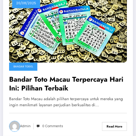
20/08/2025
BANDAR TOGEL
Bandar Toto Macau Terpercaya Hari
Ini: Pilihan Terbaik
Bandar Toto Macau adalah pilihan terpercaya untuk mereka yang
ingin menikmati layanan perjudian berkualitas di…
Admin
0 Comments
Read More