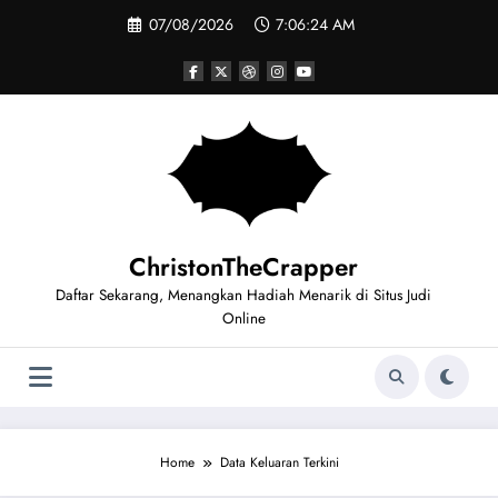
Skip
07/08/2026
7:06:24 AM
to
content
ChristonTheCrapper
Daftar Sekarang, Menangkan Hadiah Menarik di Situs Judi
Online
Home
Data Keluaran Terkini