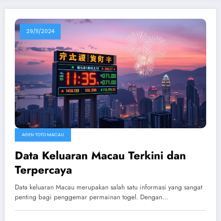
29/11/2024
AGEN TOTO MACAU
Data Keluaran Macau Terkini dan
Terpercaya
Data keluaran Macau merupakan salah satu informasi yang sangat
penting bagi penggemar permainan togel. Dengan…