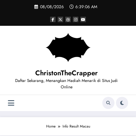
Skip
08/08/2026
6:39:06 AM
to
content
ChristonTheCrapper
Daftar Sekarang, Menangkan Hadiah Menarik di Situs Judi
Online
Home
Info Result Macau