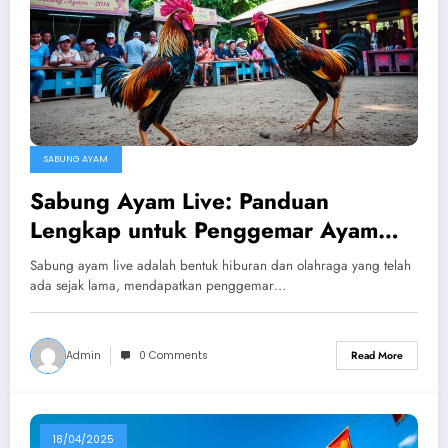
SABUNG AYAM
Sabung Ayam Live: Panduan
Lengkap untuk Penggemar Ayam
Adu
Sabung ayam live adalah bentuk hiburan dan olahraga yang telah
ada sejak lama, mendapatkan penggemar…
Admin
0 Comments
Read More
18/04/2025