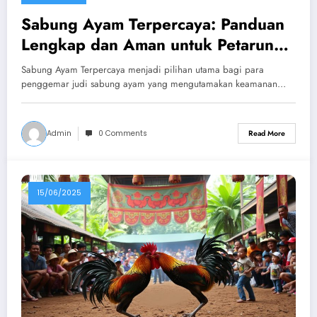
Sabung Ayam Terpercaya: Panduan
Lengkap dan Aman untuk Petarung
Indonesia
Sabung Ayam Terpercaya menjadi pilihan utama bagi para
penggemar judi sabung ayam yang mengutamakan keamanan…
Admin
0 Comments
Read More
15/06/2025