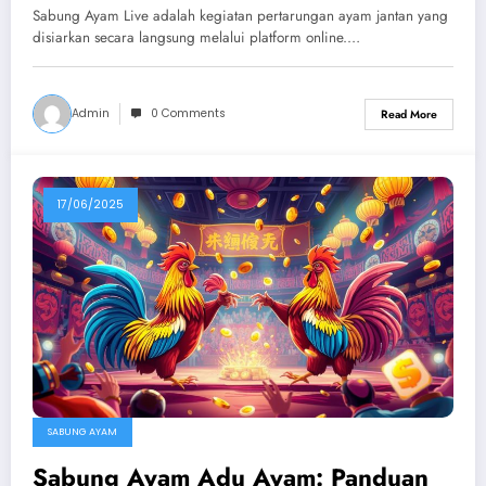
Terbaru
Sabung Ayam Live adalah kegiatan pertarungan ayam jantan yang
disiarkan secara langsung melalui platform online.…
Admin
0 Comments
Read More
17/06/2025
SABUNG AYAM
Sabung Ayam Adu Ayam: Panduan