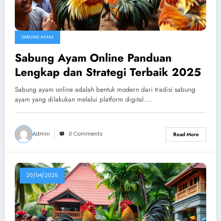
SABUNG AYAM
Sabung Ayam Online Panduan
Lengkap dan Strategi Terbaik 2025
Sabung ayam online adalah bentuk modern dari tradisi sabung
ayam yang dilakukan melalui platform digital.…
Admin
0 Comments
Read More
20/04/2025