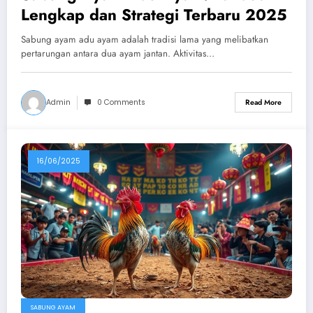
Lengkap dan Strategi Terbaru 2025
Sabung ayam adu ayam adalah tradisi lama yang melibatkan
pertarungan antara dua ayam jantan. Aktivitas…
Admin
0 Comments
Read More
16/06/2025
SABUNG AYAM