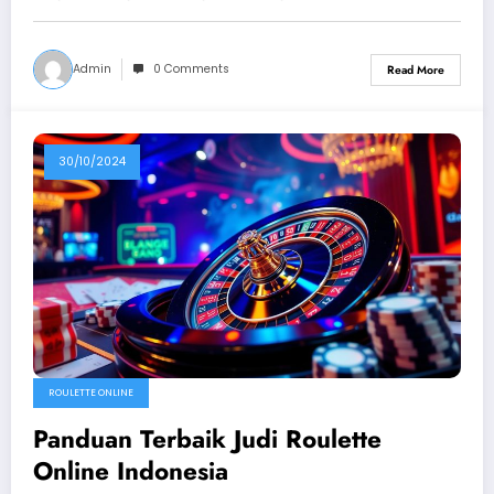
Admin
0 Comments
Read More
30/10/2024
ROULETTE ONLINE
Panduan Terbaik Judi Roulette
Online Indonesia