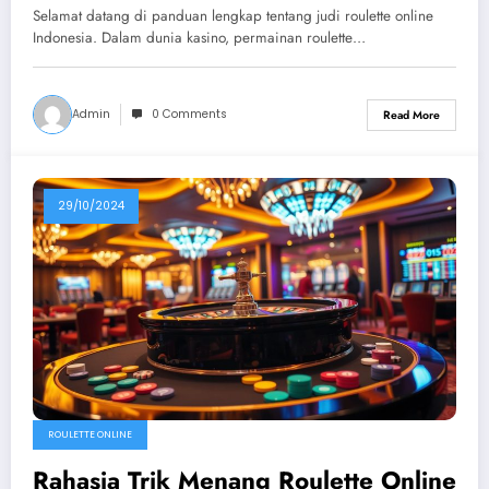
Selamat datang di panduan lengkap tentang judi roulette online
Indonesia. Dalam dunia kasino, permainan roulette…
Admin
0 Comments
Read More
29/10/2024
ROULETTE ONLINE
Rahasia Trik Menang Roulette Online