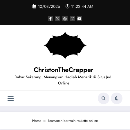
Skip
10/08/2026
11:22:45 AM
to
content
ChristonTheCrapper
Daftar Sekarang, Menangkan Hadiah Menarik di Situs Judi
Online
Home
keamanan bermain roulette online