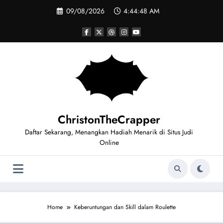
Skip
09/08/2026
4:44:48 AM
to
content
ChristonTheCrapper
Daftar Sekarang, Menangkan Hadiah Menarik di Situs Judi
Online
Home
Keberuntungan dan Skill dalam Roulette