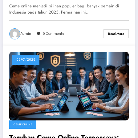
Ceme online menjadi pilihan populer bagi banyak pemain di
Indonesia pada tahun 2025. Permainan ini…
Admin
0 Comments
Read More
03/01/2026
CEME ONLINE
Taruhan Ceme Online Terpercaya: