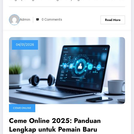
Admin
0 Comments
Read More
04/01/2026
CEME ONLINE
Ceme Online 2025: Panduan
Lengkap untuk Pemain Baru