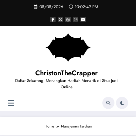
Skip
08/08/2026
10:02:49 PM
to
content
ChristonTheCrapper
Daftar Sekarang, Menangkan Hadiah Menarik di Situs Judi
Online
Home
Manajemen Taruhan