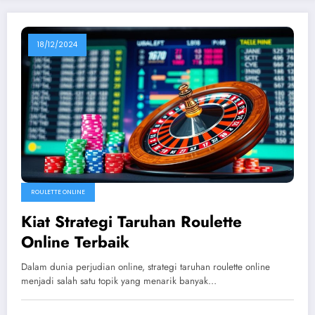
18/12/2024
ROULETTE ONLINE
Kiat Strategi Taruhan Roulette
Online Terbaik
Dalam dunia perjudian online, strategi taruhan roulette online
menjadi salah satu topik yang menarik banyak…