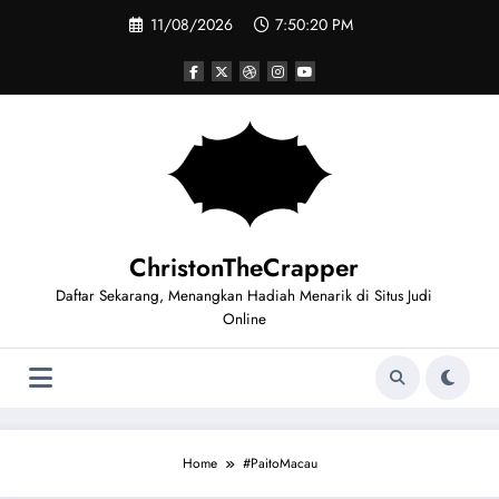
Skip
11/08/2026
7:50:21 PM
to
content
ChristonTheCrapper
Daftar Sekarang, Menangkan Hadiah Menarik di Situs Judi
Online
Home
#PaitoMacau