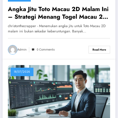
Angka Jitu Toto Macau 2D Malam Ini
– Strategi Menang Togel Macau 2D
Setiap Hari
christonthecrapper - Menemukan angka jitu untuk Toto Macau 2D
malam ini bukan sekadar keberuntungan. Banyak…
Admin
0 Comments
Read More
18/07/2026