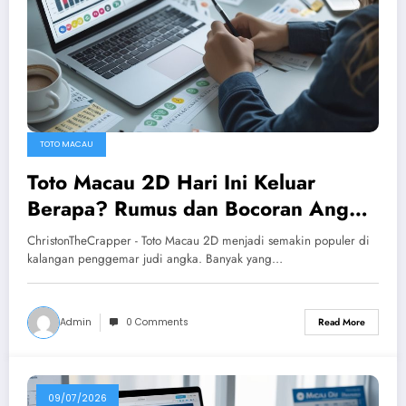
TOTO MACAU
Toto Macau 2D Hari Ini Keluar
Berapa? Rumus dan Bocoran Angka
Jitu untuk Pemain
ChristonTheCrapper - Toto Macau 2D menjadi semakin populer di
kalangan penggemar judi angka. Banyak yang…
Admin
0 Comments
Read More
09/07/2026