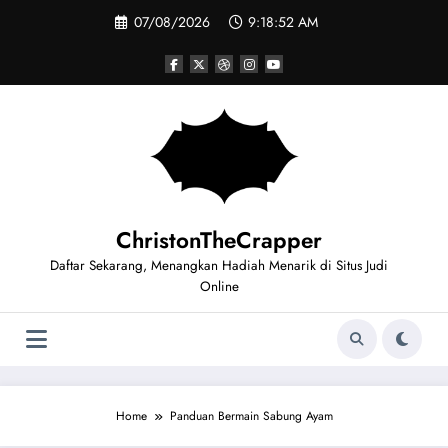
Skip
07/08/2026
9:18:52 AM
to
content
ChristonTheCrapper
Daftar Sekarang, Menangkan Hadiah Menarik di Situs Judi
Online
Home
Panduan Bermain Sabung Ayam