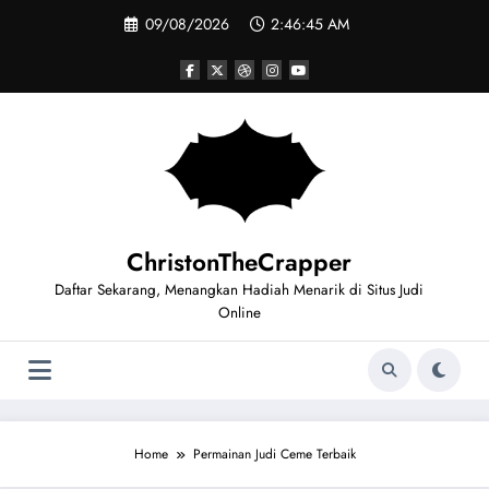
Skip
09/08/2026
2:46:45 AM
to
content
ChristonTheCrapper
Daftar Sekarang, Menangkan Hadiah Menarik di Situs Judi
Online
Home
Permainan Judi Ceme Terbaik