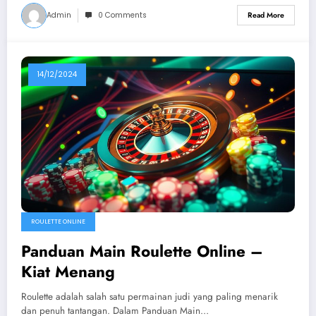
Admin
0 Comments
Read More
14/12/2024
ROULETTE ONLINE
Panduan Main Roulette Online –
Kiat Menang
Roulette adalah salah satu permainan judi yang paling menarik
dan penuh tantangan. Dalam Panduan Main…