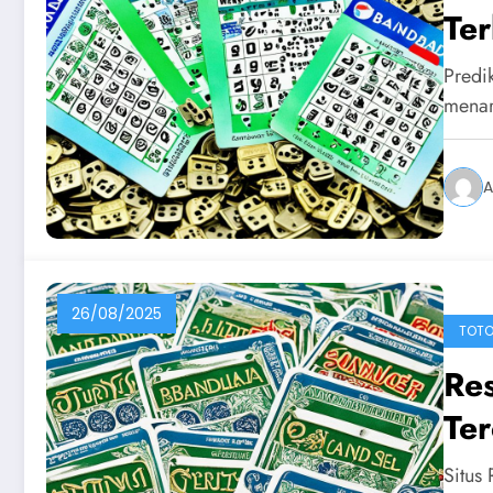
Te
Ta
Predi
menar
A
26/08/2025
TOT
Res
Ter
Ak
Situs