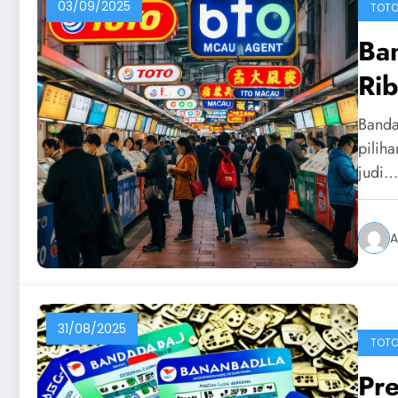
03/09/2025
TOT
Ba
Ri
Tar
Banda
pilih
judi…
A
31/08/2025
TOT
Pre