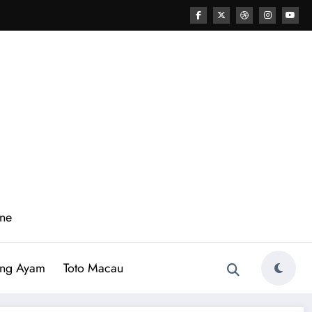
ine
ng Ayam
Toto Macau