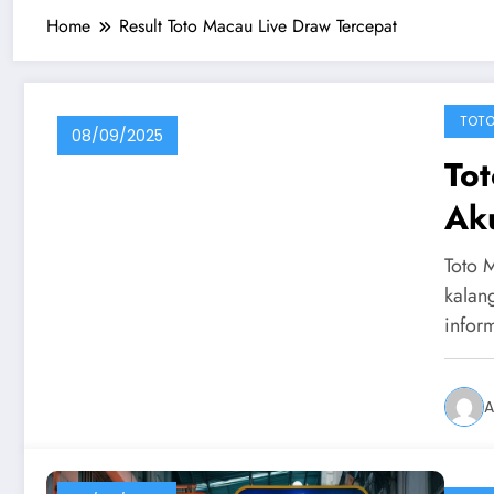
Home
Result Toto Macau Live Draw Tercepat
TOT
08/09/2025
To
Ak
Pem
Toto 
kalan
infor
A