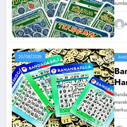
sumbe
A
20/08/2025
BAND
Ba
Har
Banda
merek
berku