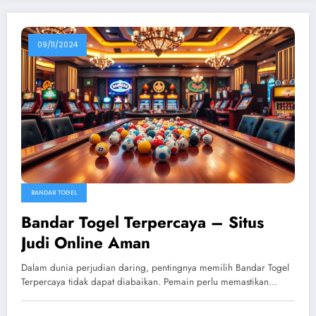
09/11/2024
BANDAR TOGEL
Bandar Togel Terpercaya – Situs
Judi Online Aman
Dalam dunia perjudian daring, pentingnya memilih Bandar Togel
Terpercaya tidak dapat diabaikan. Pemain perlu memastikan…