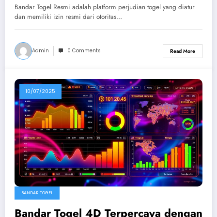
Bandar Togel Resmi adalah platform perjudian togel yang diatur
dan memiliki izin resmi dari otoritas…
Admin
0 Comments
Read More
10/07/2025
BANDAR TOGEL
Bandar Togel 4D Terpercaya dengan