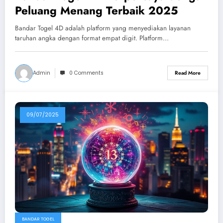
Peluang Menang Terbaik 2025
Bandar Togel 4D adalah platform yang menyediakan layanan
taruhan angka dengan format empat digit. Platform…
Admin
0 Comments
Read More
09/07/2025
BANDAR TOGEL