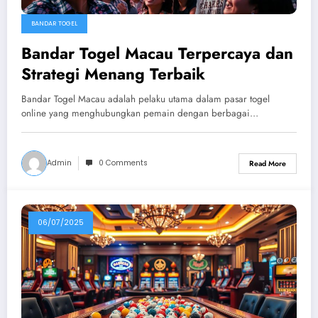
BANDAR TOGEL
Bandar Togel Macau Terpercaya dan
Strategi Menang Terbaik
Bandar Togel Macau adalah pelaku utama dalam pasar togel
online yang menghubungkan pemain dengan berbagai…
Admin
0 Comments
Read More
06/07/2025