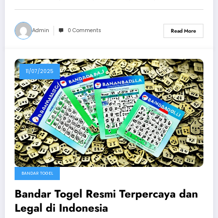
Admin
0 Comments
Read More
11/07/2025
BANDAR TOGEL
Bandar Togel Resmi Terpercaya dan
Legal di Indonesia