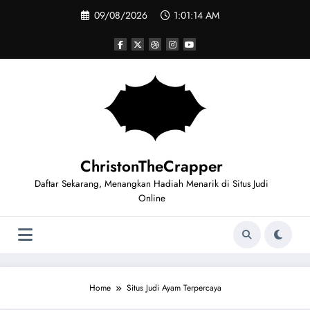
Skip
09/08/2026
1:01:14 AM
to
content
ChristonTheCrapper
Daftar Sekarang, Menangkan Hadiah Menarik di Situs Judi
Online
Home
Situs Judi Ayam Terpercaya