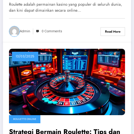
Peluang Anda
Roulette adalah permainan kasino yang populer di seluruh dunia,
dan kini dapat dimainkan secara online…
Admin
0 Comments
Read More
13/03/2025
ROULETTE ONLINE
Strategi Bermain Roulette: Tips dan