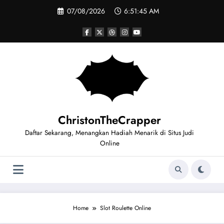
Skip
07/08/2026
6:51:46 AM
to
content
ChristonTheCrapper
Daftar Sekarang, Menangkan Hadiah Menarik di Situs Judi
Online
Home
Slot Roulette Online