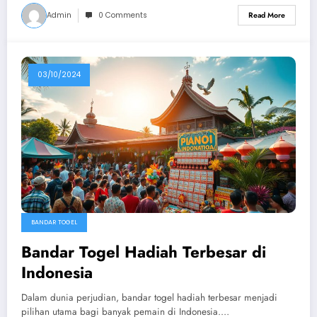
Admin
0 Comments
Read More
03/10/2024
BANDAR TOGEL
Bandar Togel Hadiah Terbesar di
Indonesia
Dalam dunia perjudian, bandar togel hadiah terbesar menjadi
pilihan utama bagi banyak pemain di Indonesia.…