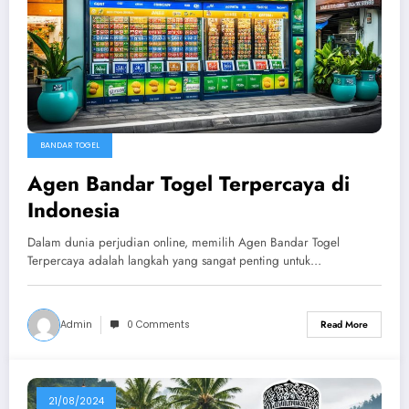
BANDAR TOGEL
Agen Bandar Togel Terpercaya di
Indonesia
Dalam dunia perjudian online, memilih Agen Bandar Togel
Terpercaya adalah langkah yang sangat penting untuk…
Admin
0 Comments
Read More
21/08/2024