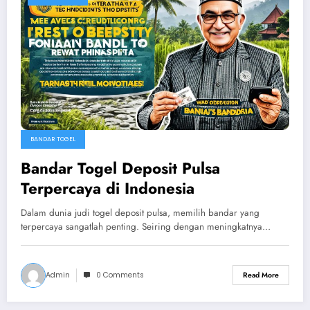
BANDAR TOGEL
Bandar Togel Deposit Pulsa
Terpercaya di Indonesia
Dalam dunia judi togel deposit pulsa, memilih bandar yang
terpercaya sangatlah penting. Seiring dengan meningkatnya…
Admin
0 Comments
Read More