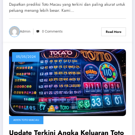
Dapatkan prediksi Toto Macau yang terkini dan paling akurat untuk
peluang menang lebih besar. Kami…
Admin
0 Comments
Read More
05/05/2024
AGEN TOTO MACAU
Update Terkini Angka Keluaran Toto