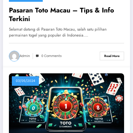
Pasaran Toto Macau – Tips & Info
Terkini
Selamat datang di Pasaran Toto Macau, salah satu pilihan
permainan togel yang populer di Indonesia.…
Admin
0 Comments
Read More
03/05/2024