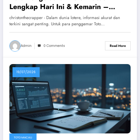
Lengkap Hari Ini & Kemarin –
Analisis Update Terbaru
christonthecrapper - Dalam dunia lotere, informasi akurat dan
terkini sangat penting. Untuk para penggemar Toto…
Admin
0 Comments
Read More
19/07/2026
TOTO MACAU