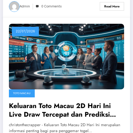
Admin
0 Comments
Read More
22/07/2026
TOTO MACAU
Keluaran Toto Macau 2D Hari Ini
Live Draw Tercepat dan Prediksi
Besok Paling Gacor
christonthecrapper - Keluaran Toto Macau 2D Hari Ini merupakan
informasi penting bagi para penggemar togel…