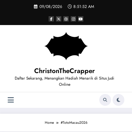
Skip
09/08/2026
8:51:53 AM
to
content
ChristonTheCrapper
Daftar Sekarang, Menangkan Hadiah Menarik di Situs Judi
Online
Home
#TotoMacau2026