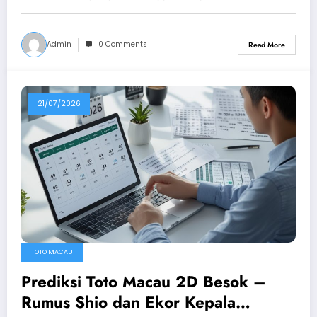
Admin
0 Comments
Read More
21/07/2026
TOTO MACAU
Prediksi Toto Macau 2D Besok –
Rumus Shio dan Ekor Kepala