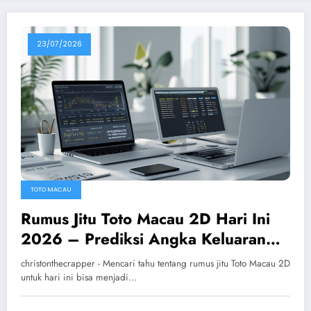
23/07/2026
TOTO MACAU
Rumus Jitu Toto Macau 2D Hari Ini
2026 – Prediksi Angka Keluaran
Terakurat Malam Ini
christonthecrapper - Mencari tahu tentang rumus jitu Toto Macau 2D
untuk hari ini bisa menjadi…