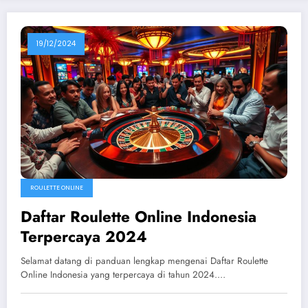
19/12/2024
ROULETTE ONLINE
Daftar Roulette Online Indonesia
Terpercaya 2024
Selamat datang di panduan lengkap mengenai Daftar Roulette
Online Indonesia yang terpercaya di tahun 2024.…