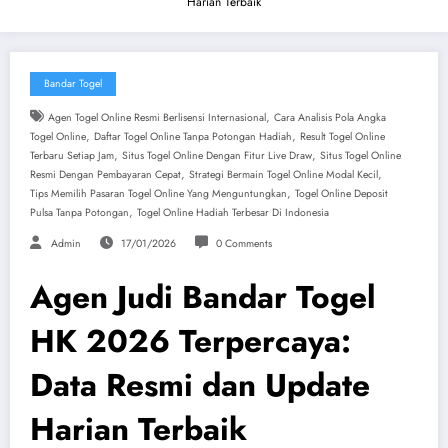
Harian Terbaik
Bandar Togel
,
Agen Togel Online Resmi Berlisensi Internasional
Cara Analisis Pola Angka
,
,
Togel Online
Daftar Togel Online Tanpa Potongan Hadiah
Result Togel Online
,
,
Terbaru Setiap Jam
Situs Togel Online Dengan Fitur Live Draw
Situs Togel Online
,
,
Resmi Dengan Pembayaran Cepat
Strategi Bermain Togel Online Modal Kecil
,
Tips Memilih Pasaran Togel Online Yang Menguntungkan
Togel Online Deposit
,
Pulsa Tanpa Potongan
Togel Online Hadiah Terbesar Di Indonesia
Admin
17/01/2026
0 Comments
Agen Judi Bandar Togel
HK 2026 Terpercaya:
Data Resmi dan Update
Harian Terbaik