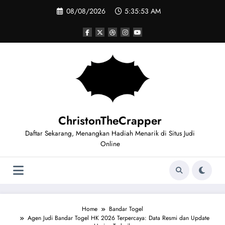
Skip
08/08/2026
5:35:54 AM
to
content
ChristonTheCrapper
Daftar Sekarang, Menangkan Hadiah Menarik di Situs Judi
Online
Home
Bandar Togel
Agen Judi Bandar Togel HK 2026 Terpercaya: Data Resmi dan Update