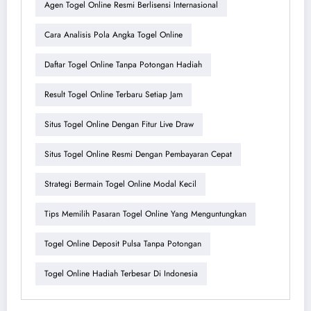
Agen Togel Online Resmi Berlisensi Internasional
Cara Analisis Pola Angka Togel Online
Daftar Togel Online Tanpa Potongan Hadiah
Result Togel Online Terbaru Setiap Jam
Situs Togel Online Dengan Fitur Live Draw
Situs Togel Online Resmi Dengan Pembayaran Cepat
Strategi Bermain Togel Online Modal Kecil
Tips Memilih Pasaran Togel Online Yang Menguntungkan
Togel Online Deposit Pulsa Tanpa Potongan
Togel Online Hadiah Terbesar Di Indonesia