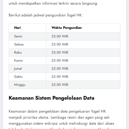
untuk mendapatkan informasi terkini secara langsung.
Berikut adalah jadwal pengundian Togel HK:
Hari
Waktu Pengundian
Senin
23:00 WIB
Selasa
23:00 WIB
Rabu
23:00 WIB
Kamis
23:00 WIB
Jumat
23:00 WIB
Sabtu
23:00 WIB
Minggu
23:00 WIB
Keamanan Sistem Pengelolaan Data
Keamanan dalam pengelolaan data pengeluaran Togel HK
menjadi prioritas utama. Lembaga resmi dan agen yang sah
menggunakan sistem enkripsi untuk melindungi data dari akses