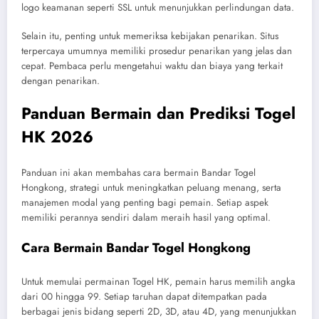
logo keamanan seperti SSL untuk menunjukkan perlindungan data.
Selain itu, penting untuk memeriksa kebijakan penarikan. Situs
terpercaya umumnya memiliki prosedur penarikan yang jelas dan
cepat. Pembaca perlu mengetahui waktu dan biaya yang terkait
dengan penarikan.
Panduan Bermain dan Prediksi Togel
HK 2026
Panduan ini akan membahas cara bermain Bandar Togel
Hongkong, strategi untuk meningkatkan peluang menang, serta
manajemen modal yang penting bagi pemain. Setiap aspek
memiliki perannya sendiri dalam meraih hasil yang optimal.
Cara Bermain Bandar Togel Hongkong
Untuk memulai permainan Togel HK, pemain harus memilih angka
dari 00 hingga 99. Setiap taruhan dapat ditempatkan pada
berbagai jenis bidang seperti 2D, 3D, atau 4D, yang menunjukkan