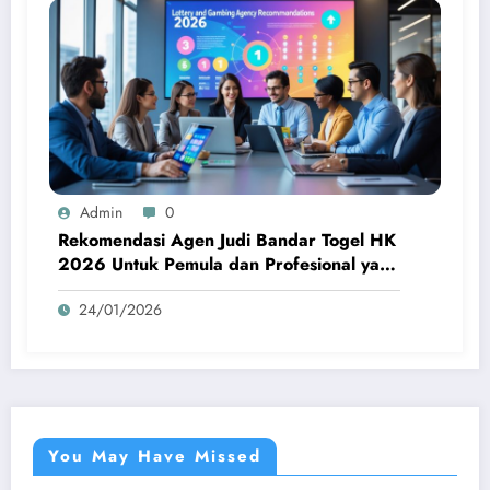
Admin
0
Rekomendasi Agen Judi Bandar Togel HK
2026 Untuk Pemula dan Profesional yang
Tepat
24/01/2026
You May Have Missed