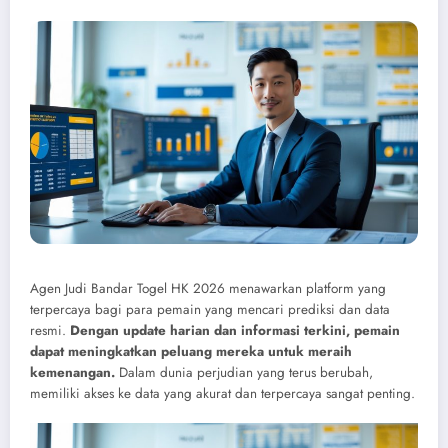
Agen Judi Bandar Togel HK 2026 menawarkan platform yang
terpercaya bagi para pemain yang mencari prediksi dan data
resmi.
Dengan update harian dan informasi terkini, pemain
dapat meningkatkan peluang mereka untuk meraih
kemenangan.
Dalam dunia perjudian yang terus berubah,
memiliki akses ke data yang akurat dan terpercaya sangat penting.