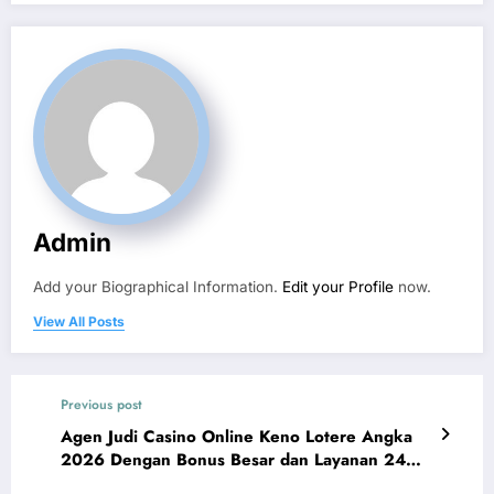
Admin
Add your Biographical Information.
Edit your Profile
now.
View All Posts
Previous post
Agen Judi Casino Online Keno Lotere Angka
2026 Dengan Bonus Besar dan Layanan 24
Jam