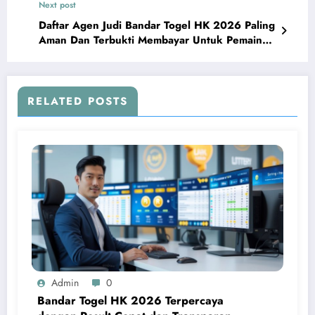
Next post
Daftar Agen Judi Bandar Togel HK 2026 Paling
Aman Dan Terbukti Membayar Untuk Pemain
Cerdas
RELATED POSTS
Admin
0
Bandar Togel HK 2026 Terpercaya