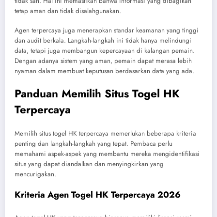
tidak sah. Hal ini memastikan bahwa informasi yang dibagikan
tetap aman dan tidak disalahgunakan.
Agen terpercaya juga menerapkan standar keamanan yang tinggi
dan audit berkala. Langkah-langkah ini tidak hanya melindungi
data, tetapi juga membangun kepercayaan di kalangan pemain.
Dengan adanya sistem yang aman, pemain dapat merasa lebih
nyaman dalam membuat keputusan berdasarkan data yang ada.
Panduan Memilih Situs Togel HK
Terpercaya
Memilih situs togel HK terpercaya memerlukan beberapa kriteria
penting dan langkah-langkah yang tepat. Pembaca perlu
memahami aspek-aspek yang membantu mereka mengidentifikasi
situs yang dapat diandalkan dan menyingkirkan yang
mencurigakan.
Kriteria Agen Togel HK Terpercaya 2026