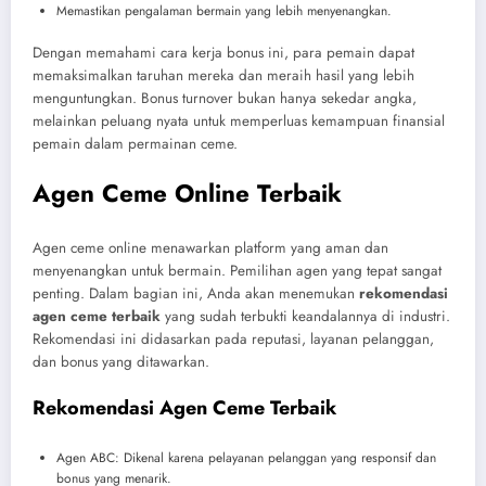
Memastikan pengalaman bermain yang lebih menyenangkan.
Dengan memahami cara kerja bonus ini, para pemain dapat
memaksimalkan taruhan mereka dan meraih hasil yang lebih
menguntungkan. Bonus turnover bukan hanya sekedar angka,
melainkan peluang nyata untuk memperluas kemampuan finansial
pemain dalam permainan ceme.
Agen Ceme Online Terbaik
Agen ceme online menawarkan platform yang aman dan
menyenangkan untuk bermain. Pemilihan agen yang tepat sangat
penting. Dalam bagian ini, Anda akan menemukan
rekomendasi
agen ceme terbaik
yang sudah terbukti keandalannya di industri.
Rekomendasi ini didasarkan pada reputasi, layanan pelanggan,
dan bonus yang ditawarkan.
Rekomendasi Agen Ceme Terbaik
Agen ABC: Dikenal karena pelayanan pelanggan yang responsif dan
bonus yang menarik.