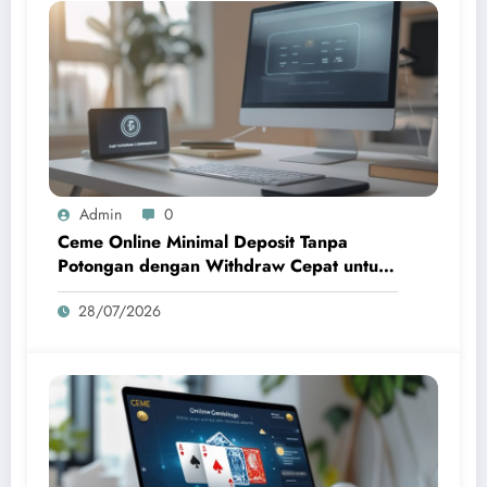
Admin
0
Ceme Online Minimal Deposit Tanpa
Potongan dengan Withdraw Cepat untuk
Pemain Cerdas
28/07/2026