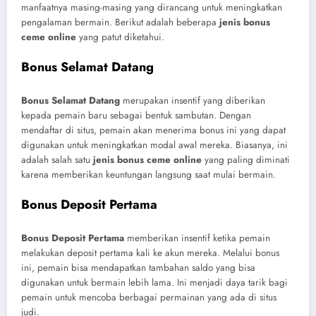
manfaatnya masing-masing yang dirancang untuk meningkatkan
pengalaman bermain. Berikut adalah beberapa
jenis bonus
ceme online
yang patut diketahui.
Bonus Selamat Datang
Bonus Selamat Datang
merupakan insentif yang diberikan
kepada pemain baru sebagai bentuk sambutan. Dengan
mendaftar di situs, pemain akan menerima bonus ini yang dapat
digunakan untuk meningkatkan modal awal mereka. Biasanya, ini
adalah salah satu
jenis bonus ceme online
yang paling diminati
karena memberikan keuntungan langsung saat mulai bermain.
Bonus Deposit Pertama
Bonus Deposit Pertama
memberikan insentif ketika pemain
melakukan deposit pertama kali ke akun mereka. Melalui bonus
ini, pemain bisa mendapatkan tambahan saldo yang bisa
digunakan untuk bermain lebih lama. Ini menjadi daya tarik bagi
pemain untuk mencoba berbagai permainan yang ada di situs
judi.