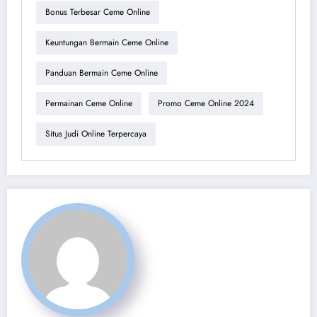
Bonus Terbesar Ceme Online
Keuntungan Bermain Ceme Online
Panduan Bermain Ceme Online
Permainan Ceme Online
Promo Ceme Online 2024
Situs Judi Online Terpercaya