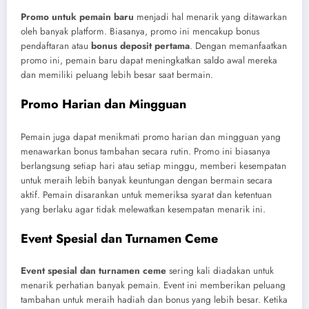
Promo untuk pemain baru
menjadi hal menarik yang ditawarkan
oleh banyak platform. Biasanya, promo ini mencakup bonus
pendaftaran atau
bonus deposit pertama
. Dengan memanfaatkan
promo ini, pemain baru dapat meningkatkan saldo awal mereka
dan memiliki peluang lebih besar saat bermain.
Promo Harian dan Mingguan
Pemain juga dapat menikmati promo harian dan mingguan yang
menawarkan bonus tambahan secara rutin. Promo ini biasanya
berlangsung setiap hari atau setiap minggu, memberi kesempatan
untuk meraih lebih banyak keuntungan dengan bermain secara
aktif. Pemain disarankan untuk memeriksa syarat dan ketentuan
yang berlaku agar tidak melewatkan kesempatan menarik ini.
Event Spesial dan Turnamen Ceme
Event spesial dan turnamen ceme
sering kali diadakan untuk
menarik perhatian banyak pemain. Event ini memberikan peluang
tambahan untuk meraih hadiah dan bonus yang lebih besar. Ketika