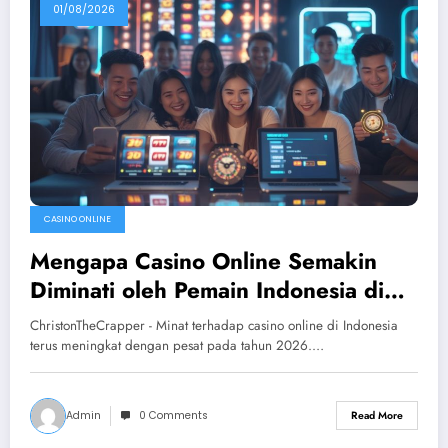
01/08/2026
CASINO ONLINE
Mengapa Casino Online Semakin
Diminati oleh Pemain Indonesia di
Tahun 2026? Analisis Tren dan
ChristonTheCrapper - Minat terhadap casino online di Indonesia
Faktor Utama
terus meningkat dengan pesat pada tahun 2026.…
Admin
0 Comments
Read More