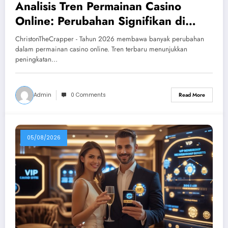
Analisis Tren Permainan Casino
Online: Perubahan Signifikan di
Tahun 2026
ChristonTheCrapper - Tahun 2026 membawa banyak perubahan
dalam permainan casino online. Tren terbaru menunjukkan
peningkatan…
Admin
0 Comments
Read More
05/08/2026