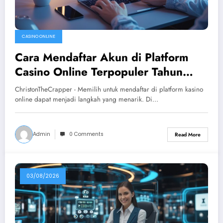
CASINO ONLINE
Cara Mendaftar Akun di Platform
Casino Online Terpopuler Tahun
2026 Secara Mudah dan Cepat
ChristonTheCrapper - Memilih untuk mendaftar di platform kasino
online dapat menjadi langkah yang menarik. Di…
Admin
0 Comments
Read More
03/08/2026