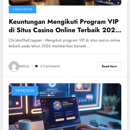
CASINO ONLINE
Keuntungan Mengikuti Program VIP
di Situs Casino Online Terbaik 2026
untuk Pengalaman Bermain
ChristonTheCrapper - Mengikuti program VIP di situs casino online
Maksimal
terbaik pada tahun 2026 memberikan banyak…
Admin
0 Comments
Read More
04/08/2026