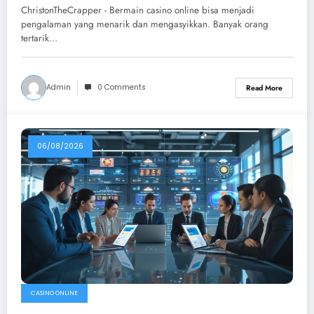
Pengalaman Aman dan
ChristonTheCrapper - Bermain casino online bisa menjadi
Menyenangkan di 2026
pengalaman yang menarik dan mengasyikkan. Banyak orang
tertarik…
Admin
0 Comments
Read More
06/08/2026
CASINO ONLINE