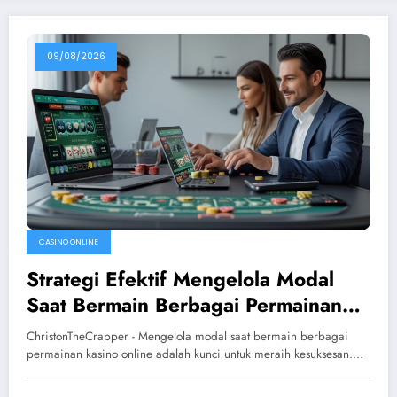
09/08/2026
CASINO ONLINE
Strategi Efektif Mengelola Modal
Saat Bermain Berbagai Permainan
Casino Online Secara Bijak
ChristonTheCrapper - Mengelola modal saat bermain berbagai
permainan kasino online adalah kunci untuk meraih kesuksesan.…