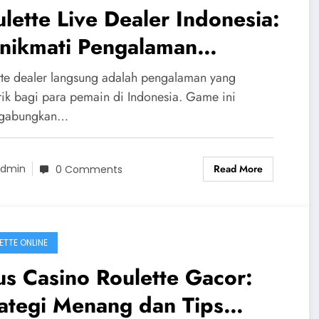
lette Live Dealer Indonesia:
nikmati Pengalaman
rmainan Real-Time
tte dealer langsung adalah pengalaman yang
ik bagi para pemain di Indonesia. Game ini
gabungkan…
Read More
dmin
0 Comments
ETTE ONLINE
us Casino Roulette Gacor:
ategi Menang dan Tips