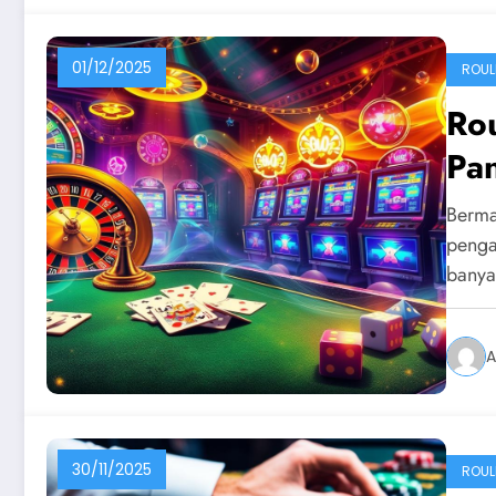
01/12/2025
ROUL
Rou
Pa
Be
Berma
penga
banya
A
30/11/2025
ROUL