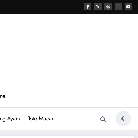
ine
ng Ayam
Toto Macau