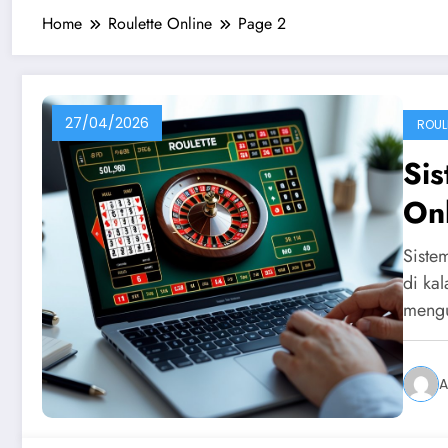
Home
Roulette Online
Page 2
27/04/2026
ROUL
Sis
Onl
di
Siste
di ka
meng
A