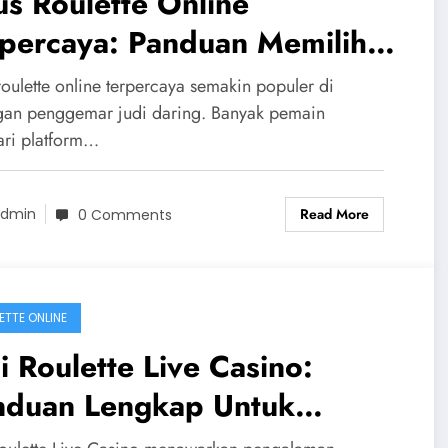
us Roulette Online
rpercaya: Panduan Memilih
n Bermain dengan Aman
roulette online terpercaya semakin populer di
gan penggemar judi daring. Banyak pemain
ri platform…
Read More
dmin
0 Comments
ETTE ONLINE
i Roulette Live Casino:
nduan Lengkap Untuk
main Pemula