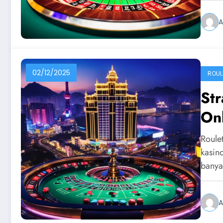
A
02/12/2025
ROUL
Str
Onl
Me
Roule
kasin
bany
A