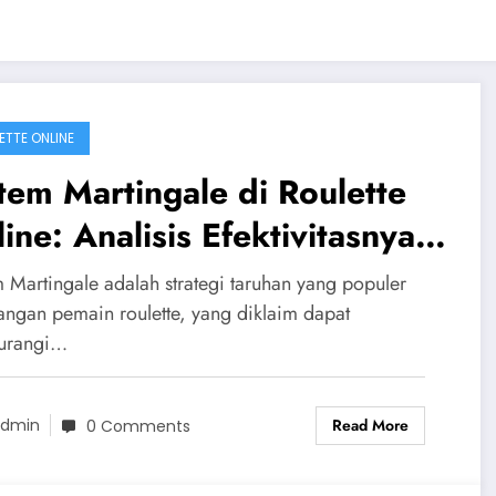
ETTE ONLINE
tem Martingale di Roulette
ine: Analisis Efektivitasnya
 2026
m Martingale adalah strategi taruhan yang populer
langan pemain roulette, yang diklaim dapat
urangi…
Read More
dmin
0 Comments