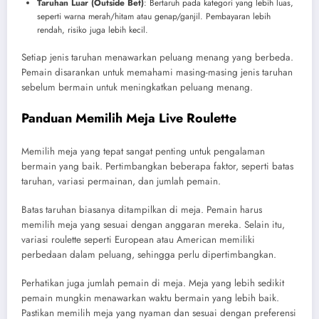
Taruhan Luar (Outside Bet)
: Bertaruh pada kategori yang lebih luas,
seperti warna merah/hitam atau genap/ganjil. Pembayaran lebih
rendah, risiko juga lebih kecil.
Setiap jenis taruhan menawarkan peluang menang yang berbeda.
Pemain disarankan untuk memahami masing-masing jenis taruhan
sebelum bermain untuk meningkatkan peluang menang.
Panduan Memilih Meja Live Roulette
Memilih meja yang tepat sangat penting untuk pengalaman
bermain yang baik. Pertimbangkan beberapa faktor, seperti batas
taruhan, variasi permainan, dan jumlah pemain.
Batas taruhan biasanya ditampilkan di meja. Pemain harus
memilih meja yang sesuai dengan anggaran mereka. Selain itu,
variasi roulette seperti European atau American memiliki
perbedaan dalam peluang, sehingga perlu dipertimbangkan.
Perhatikan juga jumlah pemain di meja. Meja yang lebih sedikit
pemain mungkin menawarkan waktu bermain yang lebih baik.
Pastikan memilih meja yang nyaman dan sesuai dengan preferensi