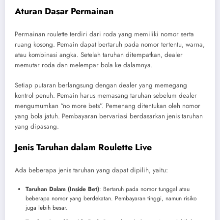
Aturan Dasar Permainan
Permainan roulette terdiri dari roda yang memiliki nomor serta
ruang kosong. Pemain dapat bertaruh pada nomor tertentu, warna,
atau kombinasi angka. Setelah taruhan ditempatkan, dealer
memutar roda dan melempar bola ke dalamnya.
Setiap putaran berlangsung dengan dealer yang memegang
kontrol penuh. Pemain harus memasang taruhan sebelum dealer
mengumumkan “no more bets”. Pemenang ditentukan oleh nomor
yang bola jatuh. Pembayaran bervariasi berdasarkan jenis taruhan
yang dipasang.
Jenis Taruhan dalam Roulette Live
Ada beberapa jenis taruhan yang dapat dipilih, yaitu:
Taruhan Dalam (Inside Bet)
: Bertaruh pada nomor tunggal atau
beberapa nomor yang berdekatan. Pembayaran tinggi, namun risiko
juga lebih besar.