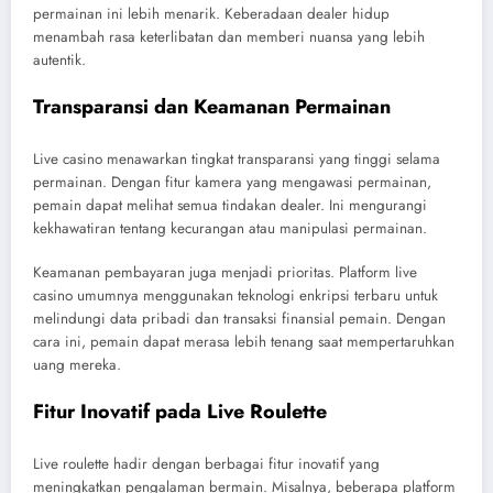
permainan ini lebih menarik. Keberadaan dealer hidup
menambah rasa keterlibatan dan memberi nuansa yang lebih
autentik.
Transparansi dan Keamanan Permainan
Live casino menawarkan tingkat transparansi yang tinggi selama
permainan. Dengan fitur kamera yang mengawasi permainan,
pemain dapat melihat semua tindakan dealer. Ini mengurangi
kekhawatiran tentang kecurangan atau manipulasi permainan.
Keamanan pembayaran juga menjadi prioritas. Platform live
casino umumnya menggunakan teknologi enkripsi terbaru untuk
melindungi data pribadi dan transaksi finansial pemain. Dengan
cara ini, pemain dapat merasa lebih tenang saat mempertaruhkan
uang mereka.
Fitur Inovatif pada Live Roulette
Live roulette hadir dengan berbagai fitur inovatif yang
meningkatkan pengalaman bermain. Misalnya, beberapa platform