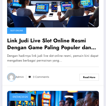
SLOT ONLINE
Link Judi Live Slot Online Resmi
Dengan Game Paling Populer dan
Jackpot Besar
Dengan hadirnya link judi live slot online resmi, pemain kini dapat
mengakses berbagai permainan yang…
Admin
0 Comments
Read More
09/04/2026