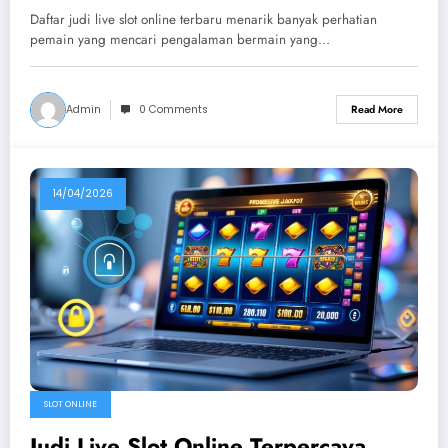
Free Spin Besar: Peluang Menang
Daftar judi live slot online terbaru menarik banyak perhatian
Menarik
pemain yang mencari pengalaman bermain yang…
Admin
0 Comments
Read More
14/04/2026
SLOT ONLINE
Judi Live Slot Online Terpercaya