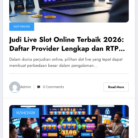
SLOT ONLINE
Judi Live Slot Online Terbaik 2026:
Daftar Provider Lengkap dan RTP
Tinggi
Dalam dunia perjudian online, pilihan slot live yang tepat dapat
membuat perbedaan besar dalam pengalaman…
Admin
0 Comments
Read More
10/04/2026