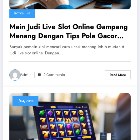
SLOT ONLINE
Main Judi Live Slot Online Gampang
Menang Dengan Tips Pola Gacor
Terbaru Hari Ini
Banyak pemain kini mencari cara untuk menang lebih mudah di
judi live slot online. Dengan…
Admin
0 Comments
Read More
11/04/2026