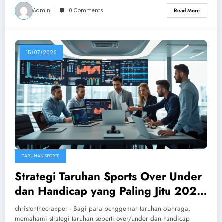
Admin
0 Comments
Read More
15/07/2026
TARUHAN SPORTS
Strategi Taruhan Sports Over Under
dan Handicap yang Paling Jitu 2026
untuk Maksimalkan Keuntungan
christonthecrapper - Bagi para penggemar taruhan olahraga,
Anda
memahami strategi taruhan seperti over/under dan handicap