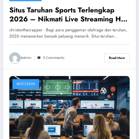
Situs Taruhan Sports Terlengkap
2026 – Nikmati Live Streaming HD
dan Bonus Deposit Harian 100%
christonthecrapper - Bagi para penggemar olahraga dan taruhan,
2026 menawarkan banyak peluang menarik. Situs taruhan…
Admin
0 Comments
Read More
14/07/2026