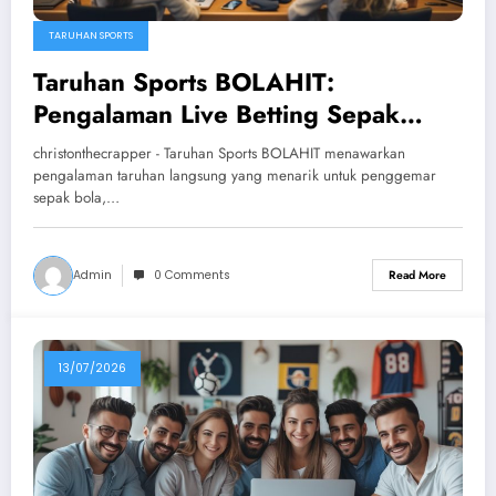
TARUHAN SPORTS
Taruhan Sports BOLAHIT:
Pengalaman Live Betting Sepak
Bola, Tennis & Basket dengan Odds
christonthecrapper - Taruhan Sports BOLAHIT menawarkan
Real Time
pengalaman taruhan langsung yang menarik untuk penggemar
sepak bola,…
Admin
0 Comments
Read More
13/07/2026