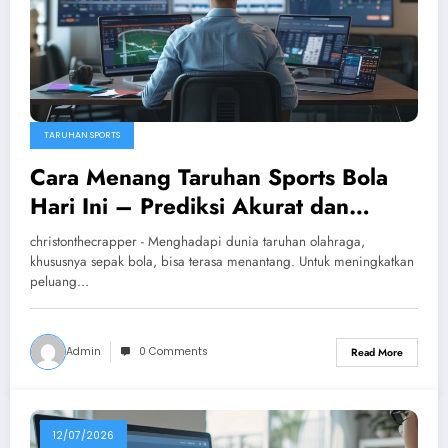
TARUHAN SPORTS
Cara Menang Taruhan Sports Bola
Hari Ini – Prediksi Akurat dan
Strategi Jitu 2026
christonthecrapper - Menghadapi dunia taruhan olahraga,
khususnya sepak bola, bisa terasa menantang. Untuk meningkatkan
peluang…
Admin
0 Comments
Read More
12/07/2026