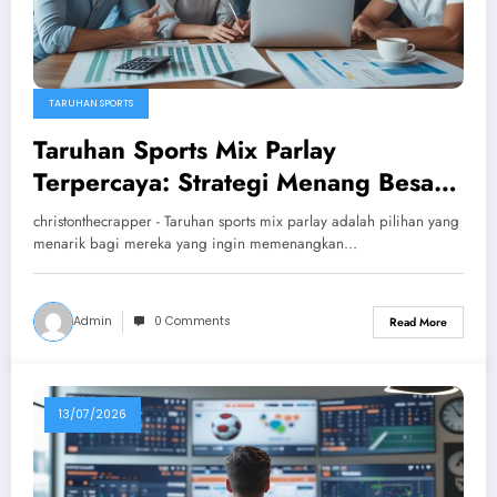
TARUHAN SPORTS
Taruhan Sports Mix Parlay
Terpercaya: Strategi Menang Besar
dengan Modal Kecil
christonthecrapper - Taruhan sports mix parlay adalah pilihan yang
menarik bagi mereka yang ingin memenangkan…
Admin
0 Comments
Read More
13/07/2026