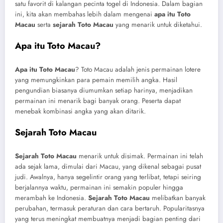
satu favorit di kalangan pecinta togel di Indonesia. Dalam bagian
ini, kita akan membahas lebih dalam mengenai
apa itu Toto
Macau
serta
sejarah Toto Macau
yang menarik untuk diketahui.
Apa itu Toto Macau?
Apa itu Toto Macau
? Toto Macau adalah jenis permainan lotere
yang memungkinkan para pemain memilih angka. Hasil
pengundian biasanya diumumkan setiap harinya, menjadikan
permainan ini menarik bagi banyak orang. Peserta dapat
menebak kombinasi angka yang akan ditarik.
Sejarah Toto Macau
Sejarah Toto Macau
menarik untuk disimak. Permainan ini telah
ada sejak lama, dimulai dari Macau, yang dikenal sebagai pusat
judi. Awalnya, hanya segelintir orang yang terlibat, tetapi seiring
berjalannya waktu, permainan ini semakin populer hingga
merambah ke Indonesia.
Sejarah Toto Macau
melibatkan banyak
perubahan, termasuk peraturan dan cara bertaruh. Popularitasnya
yang terus meningkat membuatnya menjadi bagian penting dari