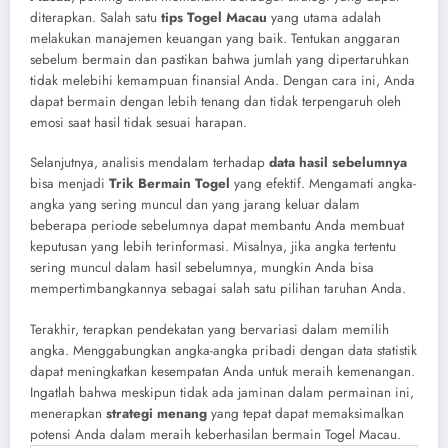
diterapkan. Salah satu
tips Togel Macau
yang utama adalah
melakukan manajemen keuangan yang baik. Tentukan anggaran
sebelum bermain dan pastikan bahwa jumlah yang dipertaruhkan
tidak melebihi kemampuan finansial Anda. Dengan cara ini, Anda
dapat bermain dengan lebih tenang dan tidak terpengaruh oleh
emosi saat hasil tidak sesuai harapan.
Selanjutnya, analisis mendalam terhadap
data hasil sebelumnya
bisa menjadi
Trik Bermain Togel
yang efektif. Mengamati angka-
angka yang sering muncul dan yang jarang keluar dalam
beberapa periode sebelumnya dapat membantu Anda membuat
keputusan yang lebih terinformasi. Misalnya, jika angka tertentu
sering muncul dalam hasil sebelumnya, mungkin Anda bisa
mempertimbangkannya sebagai salah satu pilihan taruhan Anda.
Terakhir, terapkan pendekatan yang bervariasi dalam memilih
angka. Menggabungkan angka-angka pribadi dengan data statistik
dapat meningkatkan kesempatan Anda untuk meraih kemenangan.
Ingatlah bahwa meskipun tidak ada jaminan dalam permainan ini,
menerapkan
strategi menang
yang tepat dapat memaksimalkan
potensi Anda dalam meraih keberhasilan bermain Togel Macau.