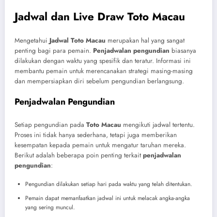
Jadwal dan Live Draw Toto Macau
Mengetahui
Jadwal Toto Macau
merupakan hal yang sangat
penting bagi para pemain.
Penjadwalan pengundian
biasanya
dilakukan dengan waktu yang spesifik dan teratur. Informasi ini
membantu pemain untuk merencanakan strategi masing-masing
dan mempersiapkan diri sebelum pengundian berlangsung.
Penjadwalan Pengundian
Setiap pengundian pada
Toto Macau
mengikuti jadwal tertentu.
Proses ini tidak hanya sederhana, tetapi juga memberikan
kesempatan kepada pemain untuk mengatur taruhan mereka.
Berikut adalah beberapa poin penting terkait
penjadwalan
pengundian
:
Pengundian dilakukan setiap hari pada waktu yang telah ditentukan.
Pemain dapat memanfaatkan jadwal ini untuk melacak angka-angka
yang sering muncul.