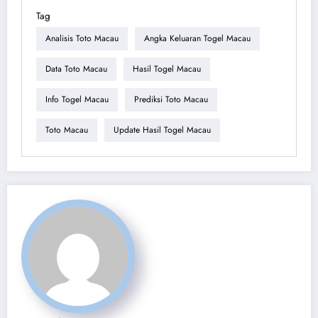
Tag
Analisis Toto Macau
Angka Keluaran Togel Macau
Data Toto Macau
Hasil Togel Macau
Info Togel Macau
Prediksi Toto Macau
Toto Macau
Update Hasil Togel Macau