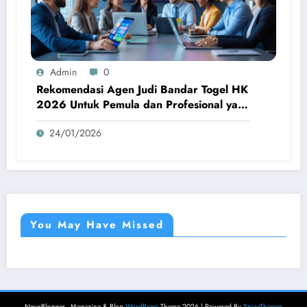
Admin
0
Rekomendasi Agen Judi Bandar Togel HK
2026 Untuk Pemula dan Profesional yang
Tepat
24/01/2026
You May Have Missed
NewsBlogger - Magazine & Blog
WordPress
Theme 2026 | Powered By
SpiceThemes