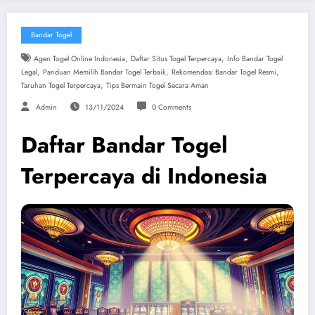
Bandar Togel
,
,
Agen Togel Online Indonesia
Daftar Situs Togel Terpercaya
Info Bandar Togel
,
,
,
Legal
Panduan Memilih Bandar Togel Terbaik
Rekomendasi Bandar Togel Resmi
,
Taruhan Togel Terpercaya
Tips Bermain Togel Secara Aman
Admin
13/11/2024
0 Comments
Daftar Bandar Togel
Terpercaya di Indonesia