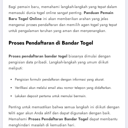
Bagi pemain baru, memahami langkah-langkah yang tepat dalam
memasuki dunia togel online sangat penting.
Panduan Pemain
Baru Togel Online
ini akan memberikan arahan yang jelas
mengenai proses pendaftaran dan memilih agen togel yang tepat
untuk pengalaman taruhan yang aman dan menyenangkan.
Proses Pendaftaran di Bandar Togel
Proses pendaftaran bandar togel
biasanya dimulai dengan
pengisian data pribadi. Langkah-langkah yang umum diikuti
meliputi:
Pengisian formulir pendaftaran dengan informasi yang akurat.
Verifikasi akun melalui email atau nomor telepon yang didaftarkan.
Lakukan deposit pertama untuk memulai bermain.
Penting untuk memastikan bahwa semua langkah ini diikuti dengan
teliti agar akun Anda aktif dan dapat digunakan dengan baik.
Memahami
Proses Pendaftaran Bandar Togel
dapat membantu
menghindari masalah di kemudian hari.