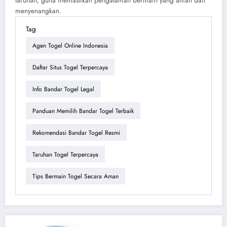
taruhan, guna memastikan pengalaman bermain yang aman dan
menyenangkan.
Tag
Agen Togel Online Indonesia
Daftar Situs Togel Terpercaya
Info Bandar Togel Legal
Panduan Memilih Bandar Togel Terbaik
Rekomendasi Bandar Togel Resmi
Taruhan Togel Terpercaya
Tips Bermain Togel Secara Aman