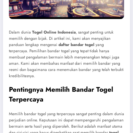
Dalam dunia
Togel Online Indonesia
, sangat penting untuk
memilih dengan bijak. Di artikel ini, kami akan menyajikan
panduan lengkap mengenai
daftar bandar togel
yang
terpercaya. Pemilihan bandar togel yang tepat tidak hanya
membuat pengalaman bermain lebih menyenangkan tetapi juga
aman. Kami akan membahas manfaat dari memilih bandar yang
resmi dan bagaimana cara menemukan bandar yang telah terbukti
kredibilitasnya.
Pentingnya Memilih Bandar Togel
Terpercaya
Memilih bandar togel yang terpercaya sangat penting dalam dunia
perjudian online. Keputusan ini dapat mempengaruhi pengalaman
bermain serta hasil yang diperoleh. Berikut adalah manfaat utama
dan ciri-ciri yang harus diperhatikan saat memilih bandar
togel