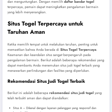
dan menguntungkan. Dengan memilih
daftar bandar togel
terpercaya, pemain dapat meningkatkan pengalaman bermain
yang lebih menyenangkan.
Situs Togel Terpercaya untuk
Taruhan Aman
Ketika memilih tempat untuk melakukan taruhan, penting untuk
memastikan bahwa Anda berada di
Situs Togel Terpercaya
.
Keamanan dan keandalan situs sangat berpengaruh pada
pengalaman bermain. Berikut adalah beberapa rekomendasi yang
dapat membantu Anda menemukan situs judi togel terbaik yang
menawarkan perlindungan dan fasilitas yang diperlukan.
Rekomendasi Situs Judi Togel Terbaik
Berikut ini adalah beberapa
rekomendasi situs judi togel
yang
telah terbukti aman dan dapat diandalkan:
Situs A – Dikenal dengan layanan pelanggan yang responsif dan