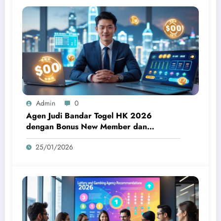
Admin
0
Agen Judi Bandar Togel HK 2026
dengan Bonus New Member dan
Cashback Besar untuk Keuntungan
25/01/2026
Maksimal