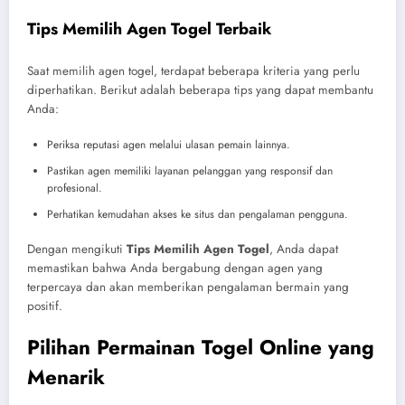
Tips Memilih Agen Togel Terbaik
Saat memilih agen togel, terdapat beberapa kriteria yang perlu
diperhatikan. Berikut adalah beberapa tips yang dapat membantu
Anda:
Periksa reputasi agen melalui ulasan pemain lainnya.
Pastikan agen memiliki layanan pelanggan yang responsif dan
profesional.
Perhatikan kemudahan akses ke situs dan pengalaman pengguna.
Dengan mengikuti
Tips Memilih Agen Togel
, Anda dapat
memastikan bahwa Anda bergabung dengan agen yang
terpercaya dan akan memberikan pengalaman bermain yang
positif.
Pilihan Permainan Togel Online yang
Menarik