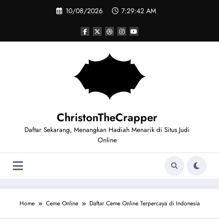
Skip
10/08/2026
7:29:42 AM
to
content
ChristonTheCrapper
Daftar Sekarang, Menangkan Hadiah Menarik di Situs Judi
Online
Home
Ceme Online
Daftar Ceme Online Terpercaya di Indonesia