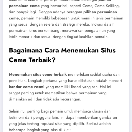
permainan ceme
yang bervariasi, seperti Ceme, Ceme Keliling,
dan banyak lagi. Dengan adanya beragam
pilihan permainan
ceme
, pemain memiliki kebebasan untuk memilih jenis permainan
yang sesuai dengan selera dan strategi mereka. Inovasi dalam
permainan terus berkembang, menawarkan pengalaman yang
lebih menarik dan sesuai dengan tingkat keahlian pemain.
Bagaimana Cara Menemukan Situs
Ceme Terbaik?
Menemukan situs ceme terbaik
memerlukan sedikit usaha dan
penelitian. Langkah pertama yang harus dilakukan adalah mencari
bandar ceme resmi
yang memiliki lisensi yang sah. Hal ini
sangat penting untuk memastikan bahwa permainan yang
dimainkan adil dan tidak ada kecurangan.
Selain itu, penting bagi pemain untuk membaca ulasan dan
testimoni dari pengguna lain. Ini dapat memberikan gambaran
yang jelas tentang reputasi situs yang dipilih. Berikut adalah
beberapa langkah yang bisa diikuti: