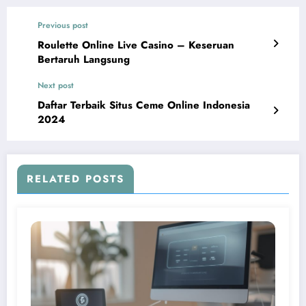
Previous post
Roulette Online Live Casino – Keseruan
Bertaruh Langsung
Next post
Daftar Terbaik Situs Ceme Online Indonesia
2024
RELATED POSTS