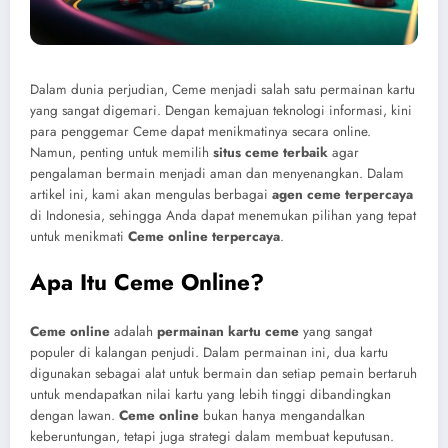
Dalam dunia perjudian, Ceme menjadi salah satu permainan kartu
yang sangat digemari. Dengan kemajuan teknologi informasi, kini
para penggemar Ceme dapat menikmatinya secara online.
Namun, penting untuk memilih
situs ceme terbaik
agar
pengalaman bermain menjadi aman dan menyenangkan. Dalam
artikel ini, kami akan mengulas berbagai
agen ceme terpercaya
di Indonesia, sehingga Anda dapat menemukan pilihan yang tepat
untuk menikmati
Ceme online terpercaya
.
Apa Itu Ceme Online?
Ceme online
adalah
permainan kartu ceme
yang sangat
populer di kalangan penjudi. Dalam permainan ini, dua kartu
digunakan sebagai alat untuk bermain dan setiap pemain bertaruh
untuk mendapatkan nilai kartu yang lebih tinggi dibandingkan
dengan lawan.
Ceme online
bukan hanya mengandalkan
keberuntungan, tetapi juga strategi dalam membuat keputusan.