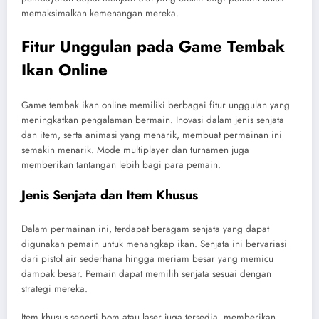
memaksimalkan kemenangan mereka.
Fitur Unggulan pada Game Tembak
Ikan Online
Game tembak ikan online memiliki berbagai fitur unggulan yang
meningkatkan pengalaman bermain. Inovasi dalam jenis senjata
dan item, serta animasi yang menarik, membuat permainan ini
semakin menarik. Mode multiplayer dan turnamen juga
memberikan tantangan lebih bagi para pemain.
Jenis Senjata dan Item Khusus
Dalam permainan ini, terdapat beragam senjata yang dapat
digunakan pemain untuk menangkap ikan. Senjata ini bervariasi
dari pistol air sederhana hingga meriam besar yang memicu
dampak besar. Pemain dapat memilih senjata sesuai dengan
strategi mereka.
Item khusus seperti bom atau laser juga tersedia, memberikan