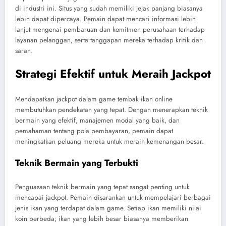
di industri ini. Situs yang sudah memiliki jejak panjang biasanya
lebih dapat dipercaya. Pemain dapat mencari informasi lebih
lanjut mengenai pembaruan dan komitmen perusahaan terhadap
layanan pelanggan, serta tanggapan mereka terhadap kritik dan
saran.
Strategi Efektif untuk Meraih Jackpot
Mendapatkan jackpot dalam game tembak ikan online
membutuhkan pendekatan yang tepat. Dengan menerapkan teknik
bermain yang efektif, manajemen modal yang baik, dan
pemahaman tentang pola pembayaran, pemain dapat
meningkatkan peluang mereka untuk meraih kemenangan besar.
Teknik Bermain yang Terbukti
Penguasaan teknik bermain yang tepat sangat penting untuk
mencapai jackpot. Pemain disarankan untuk mempelajari berbagai
jenis ikan yang terdapat dalam game. Setiap ikan memiliki nilai
koin berbeda; ikan yang lebih besar biasanya memberikan