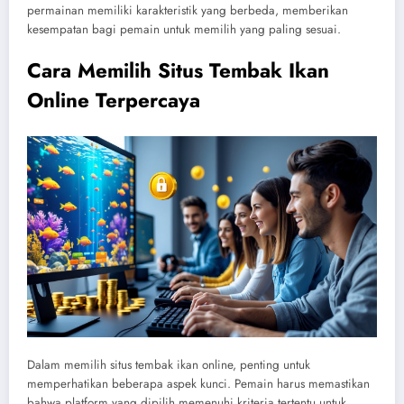
permainan memiliki karakteristik yang berbeda, memberikan
kesempatan bagi pemain untuk memilih yang paling sesuai.
Cara Memilih Situs Tembak Ikan
Online Terpercaya
Dalam memilih situs tembak ikan online, penting untuk
memperhatikan beberapa aspek kunci. Pemain harus memastikan
bahwa platform yang dipilih memenuhi kriteria tertentu untuk