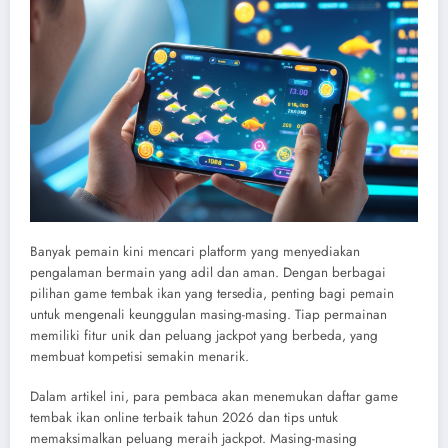
Banyak pemain kini mencari platform yang menyediakan
pengalaman bermain yang adil dan aman. Dengan berbagai
pilihan game tembak ikan yang tersedia, penting bagi pemain
untuk mengenali keunggulan masing-masing. Tiap permainan
memiliki fitur unik dan peluang jackpot yang berbeda, yang
membuat kompetisi semakin menarik.
Dalam artikel ini, para pembaca akan menemukan daftar game
tembak ikan online terbaik tahun 2026 dan tips untuk
memaksimalkan peluang meraih jackpot. Masing-masing