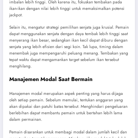
imbalan lebih tinggi. Oleh karena itu, fokuskan tembakan pada
ikan-ikan dengan nilai lebih tinggi untuk memaksimalkan potensi
jackpot.
Selain itu, mengatur strategi pemilihan senjata juga krusial. Pemain
dapat menggunakan senjata dengan daya tembak lebih tinggi saat
menyerang ikan besar, sedangkan ikan kecil dapat diburu dengan
senjata yang lebih efisien dari segi koin. Tak lupa, timing dalam
menembak juga mempengaruhi peluang menang. Tembakan yang
tepat waktu dapat mengamankan target sebelum ikan tersebut
menghilang.
Manajemen Modal Saat Bermain
Manajemen modal merupakan aspek penting yang harus dijaga
oleh setiap pemain. Sebelum memulai, tentukan anggaran yang
akan dipakai dan patuhi batas tersebut. Menghindari pengeluaran
berlebihan dapat membantu pemain untuk bertahan lebih lama
dalam permainan.
Pemain disarankan untuk membagi modal dalam jumlah kecil dan