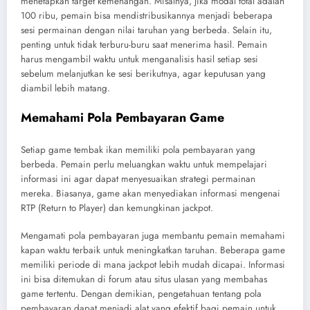
menetapkan target kemenangan. Misalnya, jika modal total adalah
100 ribu, pemain bisa mendistribusikannya menjadi beberapa
sesi permainan dengan nilai taruhan yang berbeda. Selain itu,
penting untuk tidak terburu-buru saat menerima hasil. Pemain
harus mengambil waktu untuk menganalisis hasil setiap sesi
sebelum melanjutkan ke sesi berikutnya, agar keputusan yang
diambil lebih matang.
Memahami Pola Pembayaran Game
Setiap game tembak ikan memiliki pola pembayaran yang
berbeda. Pemain perlu meluangkan waktu untuk mempelajari
informasi ini agar dapat menyesuaikan strategi permainan
mereka. Biasanya, game akan menyediakan informasi mengenai
RTP (Return to Player) dan kemungkinan jackpot.
Mengamati pola pembayaran juga membantu pemain memahami
kapan waktu terbaik untuk meningkatkan taruhan. Beberapa game
memiliki periode di mana jackpot lebih mudah dicapai. Informasi
ini bisa ditemukan di forum atau situs ulasan yang membahas
game tertentu. Dengan demikian, pengetahuan tentang pola
pembayaran dapat menjadi alat yang efektif bagi pemain untuk