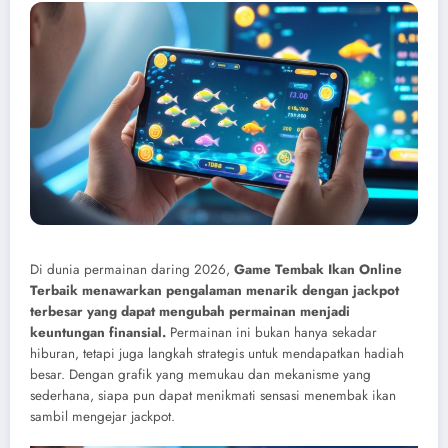
Di dunia permainan daring 2026,
Game Tembak Ikan Online
Terbaik menawarkan pengalaman menarik dengan jackpot
terbesar yang dapat mengubah permainan menjadi
keuntungan finansial.
Permainan ini bukan hanya sekadar
hiburan, tetapi juga langkah strategis untuk mendapatkan hadiah
besar. Dengan grafik yang memukau dan mekanisme yang
sederhana, siapa pun dapat menikmati sensasi menembak ikan
sambil mengejar jackpot.