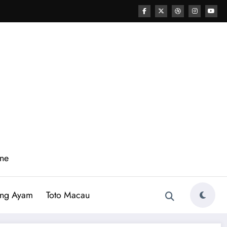
ine
ng Ayam
Toto Macau