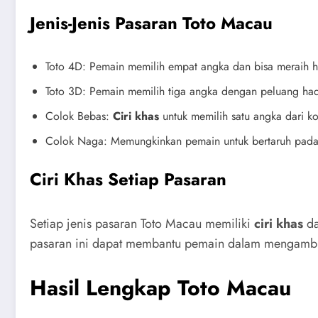
Jenis-Jenis Pasaran Toto Macau
Toto 4D: Pemain memilih empat angka dan bisa meraih h
Toto 3D: Pemain memilih tiga angka dengan peluang hadia
Colok Bebas:
Ciri khas
untuk memilih satu angka dari k
Colok Naga: Memungkinkan pemain untuk bertaruh pada
Ciri Khas Setiap Pasaran
Setiap jenis pasaran Toto Macau memiliki
ciri khas
da
pasaran ini dapat membantu pemain dalam mengambil
Hasil Lengkap Toto Macau