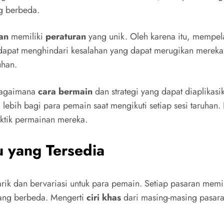
g berbeda.
an
memiliki
peraturan
yang unik. Oleh karena itu, mempel
dapat menghindari kesalahan yang dapat merugikan mereka.
uhan.
 bagaimana
cara bermain
dan strategi yang dapat diaplika
bih bagi para pemain saat mengikuti setiap sesi taruhan.
ktik permainan mereka.
 yang Tersedia
k dan bervariasi untuk para pemain. Setiap pasaran memi
ang berbeda. Mengerti
ciri khas
dari masing-masing pasara