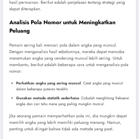
hasil permainan. Berikut adalah penjelasan tentang strategi yang
dapat diterapkan.
Analisis Pola Nomor untuk Meningkatkan
Peluang
Pemain sering kali mencari pola dalam angka yang muncul.
Dengan menganalisis hasil sebelumnya, mereka dapat mencoba
menemukan angka yang cenderung muncul lebih sering. Untuk
membantu, berikut adalah beberapa cara untuk menganalisis pola
nomor:
Perhatikan angka yang sering muncul
: Catat angka yang muncul
dalam beberapa putaran terakhir.
Gunakan metode statistik sederhana
: Cobalah menghitung frekuensi
angka dan cari tahu mana yang paling mungkin muncul.
Jika seorang pemain memperhatikan pola ini, dia mungkin dapat
memilih angka yang lebih memiliki peluang menang. Namun,
penting untuk diingat bahwa tidak ada metode yang pasti.