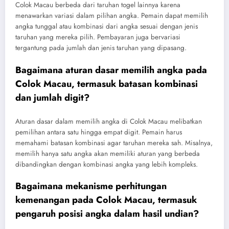
Colok Macau berbeda dari taruhan togel lainnya karena
menawarkan variasi dalam pilihan angka. Pemain dapat memilih
angka tunggal atau kombinasi dari angka sesuai dengan jenis
taruhan yang mereka pilih. Pembayaran juga bervariasi
tergantung pada jumlah dan jenis taruhan yang dipasang.
Bagaimana aturan dasar memilih angka pada
Colok Macau, termasuk batasan kombinasi
dan jumlah digit?
Aturan dasar dalam memilih angka di Colok Macau melibatkan
pemilihan antara satu hingga empat digit. Pemain harus
memahami batasan kombinasi agar taruhan mereka sah. Misalnya,
memilih hanya satu angka akan memiliki aturan yang berbeda
dibandingkan dengan kombinasi angka yang lebih kompleks.
Bagaimana mekanisme perhitungan
kemenangan pada Colok Macau, termasuk
pengaruh posisi angka dalam hasil undian?