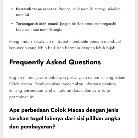
Bertaruh tanpa rencana
: Penting untuk memiliki strategi sebelum
memulai.
Terpengaruh oleh emosi
: Jangan biarkan emosi memengaruhi
keputusan saat memilih angka.
Menghindari kesalahan ini dapat membantu pemain membuat
keputusan yang lebih baik dan bermain dengan lebih bijak.
Frequently Asked Questions
Bagian ini menjawab beberapa pertanyaan umum tentang sistem
Colok Macau. Pembaca akan menemukan informasi penting
tentang perbedaan taruhan, aturan dasar, dan cara kerja
permainan ini.
Apa perbedaan Colok Macau dengan jenis
taruhan togel lainnya dari sisi pilihan angka
dan pembayaran?