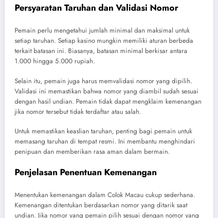
Persyaratan Taruhan dan Validasi Nomor
Pemain perlu mengetahui jumlah minimal dan maksimal untuk
setiap taruhan. Setiap kasino mungkin memiliki aturan berbeda
terkait batasan ini. Biasanya, batasan minimal berkisar antara
1.000 hingga 5.000 rupiah.
Selain itu, pemain juga harus memvalidasi nomor yang dipilih.
Validasi ini memastikan bahwa nomor yang diambil sudah sesuai
dengan hasil undian. Pemain tidak dapat mengklaim kemenangan
jika nomor tersebut tidak terdaftar atau salah.
Untuk memastikan keaslian taruhan, penting bagi pemain untuk
memasang taruhan di tempat resmi. Ini membantu menghindari
penipuan dan memberikan rasa aman dalam bermain.
Penjelasan Penentuan Kemenangan
Menentukan kemenangan dalam Colok Macau cukup sederhana.
Kemenangan ditentukan berdasarkan nomor yang ditarik saat
undian. Jika nomor yang pemain pilih sesuai dengan nomor yang