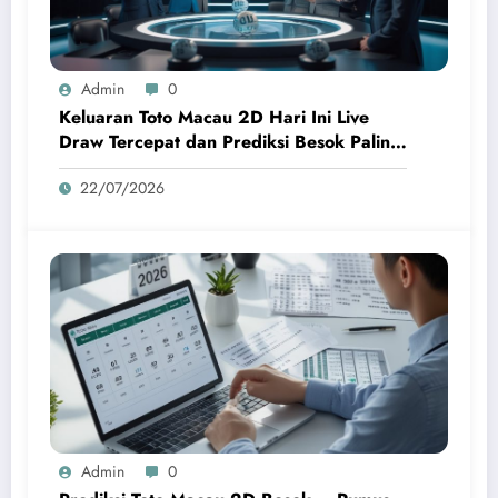
Admin
0
Keluaran Toto Macau 2D Hari Ini Live
Draw Tercepat dan Prediksi Besok Paling
Gacor
22/07/2026
Admin
0