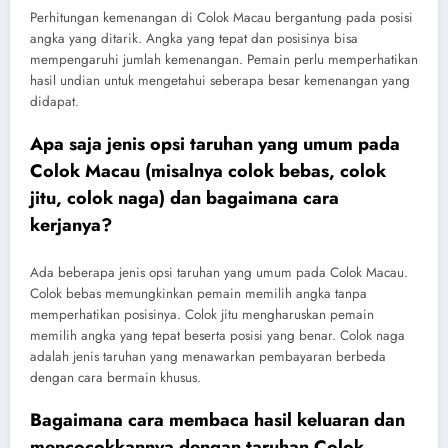
Perhitungan kemenangan di Colok Macau bergantung pada posisi
angka yang ditarik. Angka yang tepat dan posisinya bisa
mempengaruhi jumlah kemenangan. Pemain perlu memperhatikan
hasil undian untuk mengetahui seberapa besar kemenangan yang
didapat.
Apa saja jenis opsi taruhan yang umum pada
Colok Macau (misalnya colok bebas, colok
jitu, colok naga) dan bagaimana cara
kerjanya?
Ada beberapa jenis opsi taruhan yang umum pada Colok Macau.
Colok bebas memungkinkan pemain memilih angka tanpa
memperhatikan posisinya. Colok jitu mengharuskan pemain
memilih angka yang tepat beserta posisi yang benar. Colok naga
adalah jenis taruhan yang menawarkan pembayaran berbeda
dengan cara bermain khusus.
Bagaimana cara membaca hasil keluaran dan
mencocokkannya dengan taruhan Colok