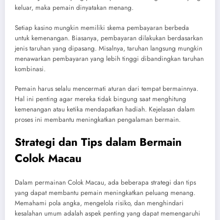
keluar, maka pemain dinyatakan menang.
Setiap kasino mungkin memiliki skema pembayaran berbeda
untuk kemenangan. Biasanya, pembayaran dilakukan berdasarkan
jenis taruhan yang dipasang. Misalnya, taruhan langsung mungkin
menawarkan pembayaran yang lebih tinggi dibandingkan taruhan
kombinasi.
Pemain harus selalu mencermati aturan dari tempat bermainnya.
Hal ini penting agar mereka tidak bingung saat menghitung
kemenangan atau ketika mendapatkan hadiah. Kejelasan dalam
proses ini membantu meningkatkan pengalaman bermain.
Strategi dan Tips dalam Bermain
Colok Macau
Dalam permainan Colok Macau, ada beberapa strategi dan tips
yang dapat membantu pemain meningkatkan peluang menang.
Memahami pola angka, mengelola risiko, dan menghindari
kesalahan umum adalah aspek penting yang dapat memengaruhi