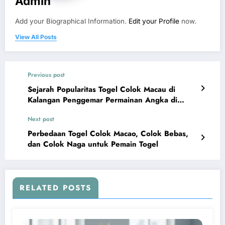
Admin
Add your Biographical Information.
Edit your Profile
now.
View All Posts
Previous post
Sejarah Popularitas Togel Colok Macau di
Kalangan Penggemar Permainan Angka di
Indonesia
Next post
Perbedaan Togel Colok Macao, Colok Bebas,
dan Colok Naga untuk Pemain Togel
RELATED POSTS