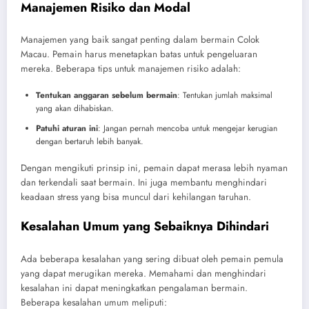
Manajemen Risiko dan Modal
Manajemen yang baik sangat penting dalam bermain Colok
Macau. Pemain harus menetapkan batas untuk pengeluaran
mereka. Beberapa tips untuk manajemen risiko adalah:
Tentukan anggaran sebelum bermain
: Tentukan jumlah maksimal
yang akan dihabiskan.
Patuhi aturan ini
: Jangan pernah mencoba untuk mengejar kerugian
dengan bertaruh lebih banyak.
Dengan mengikuti prinsip ini, pemain dapat merasa lebih nyaman
dan terkendali saat bermain. Ini juga membantu menghindari
keadaan stress yang bisa muncul dari kehilangan taruhan.
Kesalahan Umum yang Sebaiknya Dihindari
Ada beberapa kesalahan yang sering dibuat oleh pemain pemula
yang dapat merugikan mereka. Memahami dan menghindari
kesalahan ini dapat meningkatkan pengalaman bermain.
Beberapa kesalahan umum meliputi: